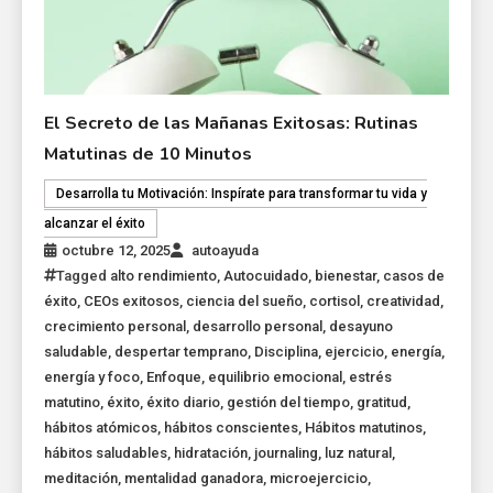
El Secreto de las Mañanas Exitosas: Rutinas
Matutinas de 10 Minutos
Desarrolla tu Motivación: Inspírate para transformar tu vida y
alcanzar el éxito
octubre 12, 2025
autoayuda
Tagged
alto rendimiento
,
Autocuidado
,
bienestar
,
casos de
éxito
,
CEOs exitosos
,
ciencia del sueño
,
cortisol
,
creatividad
,
crecimiento personal
,
desarrollo personal
,
desayuno
saludable
,
despertar temprano
,
Disciplina
,
ejercicio
,
energía
,
energía y foco
,
Enfoque
,
equilibrio emocional
,
estrés
matutino
,
éxito
,
éxito diario
,
gestión del tiempo
,
gratitud
,
hábitos atómicos
,
hábitos conscientes
,
Hábitos matutinos
,
hábitos saludables
,
hidratación
,
journaling
,
luz natural
,
meditación
,
mentalidad ganadora
,
microejercicio
,