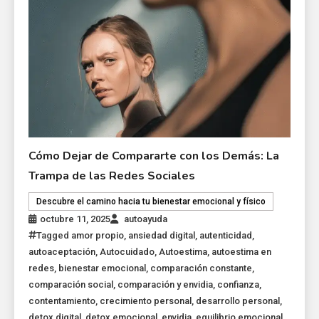
Cómo Dejar de Compararte con los Demás: La
Trampa de las Redes Sociales
Descubre el camino hacia tu bienestar emocional y físico
octubre 11, 2025
autoayuda
Tagged
amor propio
,
ansiedad digital
,
autenticidad
,
autoaceptación
,
Autocuidado
,
Autoestima
,
autoestima en
redes
,
bienestar emocional
,
comparación constante
,
comparación social
,
comparación y envidia
,
confianza
,
contentamiento
,
crecimiento personal
,
desarrollo personal
,
detox digital
,
detox emocional
,
envidia
,
equilibrio emocional
,