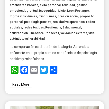
estándares irreales
,
éxito personal
,
felicidad
,
gestión
emocional
,
gratitud
,
inseguridad
,
juicio
,
Leon Festinger
,
logros individuales
,
mindfulness
,
presión social
,
propósito
personal
,
psicología positiva
,
realidad vs apariencia
,
redes
sociales
,
redes tóxicas
,
Resiliencia
,
Salud mental
,
satisfacción
,
Theodore Roosevelt
,
validación externa
,
vida
auténtica
,
vulnerabilidad
La comparación es el ladrón de la alegría. Aprende a
enfocarte en tu propio camino con técnicas de psicología
positiva y mindfulness.
WhatsApp
Facebook
Email
Twitter
Share
Read More