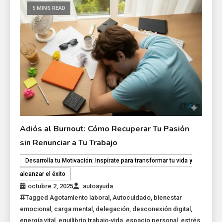
5 MINS READ
Adiós al Burnout: Cómo Recuperar Tu Pasión
sin Renunciar a Tu Trabajo
Desarrolla tu Motivación: Inspírate para transformar tu vida y
alcanzar el éxito
octubre 2, 2025
autoayuda
Tagged
Agotamiento laboral
,
Autocuidado
,
bienestar
emocional
,
carga mental
,
delegación
,
desconexión digital
,
energía vital
,
equilibrio trabajo-vida
,
espacio personal
,
estrés