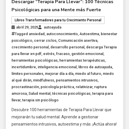
Descargar “Terapia Para Llevar”: 100 Técnicas
Psicológicas para una Mente más Fuerte
Libros Transformadores para tu Crecimiento Personal
abril 29, 2025
autoayuda
Tagged
ansiedad
,
autoconocimiento
,
Autoestima
,
bienestar
psicológico
,
cerrar ciclos
,
Comunicación asertiva
,
crecimiento personal
,
desarrollo personal
,
descarga Terapia
para llevar en pdf
,
estrés
,
fracaso
,
gestión emocional
,
herramientas psicológicas
,
herramientas terapéuticas
,
incertidumbre
,
inteligencia emocional
,
libros de autoayuda
,
límites personales
,
mejorar día a día
,
miedo al futuro
,
miedo
al qué dirán
,
mindfulness
,
pensamientos intrusivos
,
procrastinación
,
psicología práctica
,
relativizar
,
ruptura
amorosa
,
Salud mental
,
técnicas psicológicas
,
terapia para
llevar
,
terapia sin psicólogo
Descubre 100 herramientas de Terapia Para Llevar que
mejorarán tu salud mental. Aprende a gestionar
pensamientos intrusivos, autoestima y más. ¡Actúa ahora!