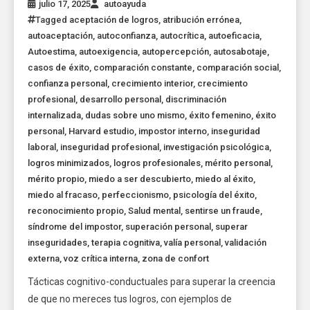
julio 17, 2025
autoayuda
Tagged
aceptación de logros
,
atribución errónea
,
autoaceptación
,
autoconfianza
,
autocrítica
,
autoeficacia
,
Autoestima
,
autoexigencia
,
autopercepción
,
autosabotaje
,
casos de éxito
,
comparación constante
,
comparación social
,
confianza personal
,
crecimiento interior
,
crecimiento
profesional
,
desarrollo personal
,
discriminación
internalizada
,
dudas sobre uno mismo
,
éxito femenino
,
éxito
personal
,
Harvard estudio
,
impostor interno
,
inseguridad
laboral
,
inseguridad profesional
,
investigación psicológica
,
logros minimizados
,
logros profesionales
,
mérito personal
,
mérito propio
,
miedo a ser descubierto
,
miedo al éxito
,
miedo al fracaso
,
perfeccionismo
,
psicología del éxito
,
reconocimiento propio
,
Salud mental
,
sentirse un fraude
,
síndrome del impostor
,
superación personal
,
superar
inseguridades
,
terapia cognitiva
,
valía personal
,
validación
externa
,
voz crítica interna
,
zona de confort
Tácticas cognitivo-conductuales para superar la creencia
de que no mereces tus logros, con ejemplos de