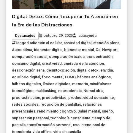
Digital Detox: Cómo Recuperar Tu Atención en
la Era de las Distracciones
octubre 29, 2025
autoayuda
Destacados
Tagged
adicción al celular
,
ansiedad digital
,
atención plena
,
Autoestima
,
bienestar digital
,
bienestar mental
,
Cal Newport
,
comparación social
,
comparación tóxica
,
concentración
,
consumo digital
,
creatividad
,
cuidado de la atención
,
desconexión sana
,
desintoxicación
,
digital detox
,
envidia
,
equilibrio digital
,
foco mental
,
FOMO
,
hábitos analógicos
,
hábitos digitales
,
límites digitales
,
memoria
,
mindfulness
tecnológico
,
multitasking
,
neurociencia
,
Nomofobia
,
procrastinación
,
productividad
,
productividad consciente
,
redes sociales
,
reducción de pantallas
,
relaciones
presenciales
,
rendimiento cognitivo
,
Salud mental
,
sueño
,
superación personal
,
tecnología consciente
,
tiempo de
pantalla
,
transformación personal
,
uso intencional de
tecnología
,
vida offline
,
vida sin pantalla