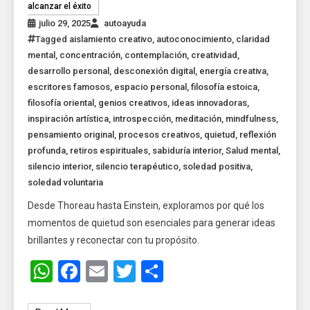
alcanzar el éxito
julio 29, 2025
autoayuda
Tagged
aislamiento creativo
,
autoconocimiento
,
claridad
mental
,
concentración
,
contemplación
,
creatividad
,
desarrollo personal
,
desconexión digital
,
energía creativa
,
escritores famosos
,
espacio personal
,
filosofía estoica
,
filosofía oriental
,
genios creativos
,
ideas innovadoras
,
inspiración artística
,
introspección
,
meditación
,
mindfulness
,
pensamiento original
,
procesos creativos
,
quietud
,
reflexión
profunda
,
retiros espirituales
,
sabiduría interior
,
Salud mental
,
silencio interior
,
silencio terapéutico
,
soledad positiva
,
soledad voluntaria
Desde Thoreau hasta Einstein, exploramos por qué los
momentos de quietud son esenciales para generar ideas
brillantes y reconectar con tu propósito.
WhatsApp
Facebook
Email
Twitter
Share