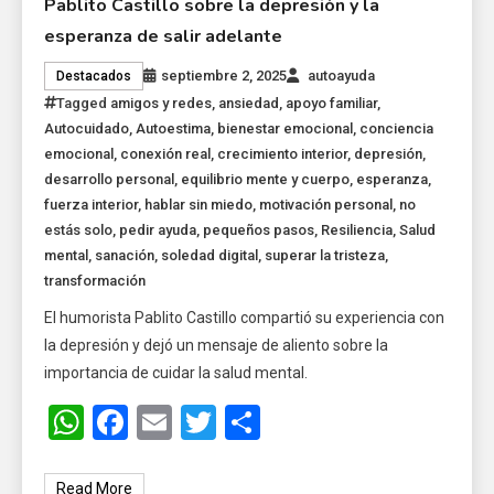
Pablito Castillo sobre la depresión y la
esperanza de salir adelante
septiembre 2, 2025
autoayuda
Destacados
Tagged
amigos y redes
,
ansiedad
,
apoyo familiar
,
Autocuidado
,
Autoestima
,
bienestar emocional
,
conciencia
emocional
,
conexión real
,
crecimiento interior
,
depresión
,
desarrollo personal
,
equilibrio mente y cuerpo
,
esperanza
,
fuerza interior
,
hablar sin miedo
,
motivación personal
,
no
estás solo
,
pedir ayuda
,
pequeños pasos
,
Resiliencia
,
Salud
mental
,
sanación
,
soledad digital
,
superar la tristeza
,
transformación
El humorista Pablito Castillo compartió su experiencia con
la depresión y dejó un mensaje de aliento sobre la
importancia de cuidar la salud mental.
WhatsApp
Facebook
Email
Twitter
Share
Read More