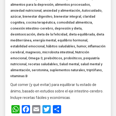
alimentos para la depresión
,
alimentos procesados
,
ansiedad nutricional
,
ansiedad y alimentación
,
Autocuidado
,
azúcar
,
bienestar digestivo
,
bienestar integral
,
claridad
cognitiva
,
cocina terapéutica
,
comodidad alimenticia
,
conexión intestino-cerebro
,
depresión y dieta
,
desintoxicación
,
dieta de la felicidad
,
dieta equilibrada
,
dieta
mediterránea
,
energía mental
,
equilibrio hormonal
,
estabilidad emocional
,
hábitos saludables
,
humor
,
inflamación
cerebral
,
magnesio
,
microbiota intestinal
,
Nutrición
emocional
,
Omega-3
,
prebióticos
,
probióticos
,
psiquiatría
nutricional
,
recetas saludables
,
Salud mental
,
salud mental y
alimentación
,
serotonina
,
suplementos naturales
,
triptófano
,
vitaminas B
Qué comer (y qué evitar) para equilibrar tu estado de
ánimo, basado en estudios sobre el eje intestino-cerebro.
Incluye recetas fáciles y económicas.
WhatsApp
Facebook
Email
Twitter
Share