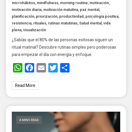
microhábitos
,
mindfulness
,
morning routine
,
motivación
,
motivación diaria
,
motivación matutina
,
paz mental
,
planificación
,
priorización
,
productividad
,
psicología positiva
,
resistencia
,
rituales
,
rutinas matutinas
,
Salud mental
,
vida
plena
,
visualización
¿Sabías que el 80% de las personas exitosas siguen un
ritual matinal? Descubre rutinas simples pero poderosas
para empezar el día con energía y enfoque.
WhatsApp
Facebook
Email
Twitter
Share
Read More
4 MINS READ