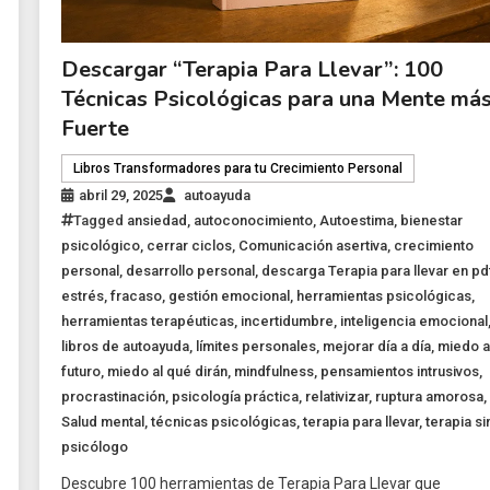
Descargar “Terapia Para Llevar”: 100
Técnicas Psicológicas para una Mente má
Fuerte
Libros Transformadores para tu Crecimiento Personal
abril 29, 2025
autoayuda
Tagged
ansiedad
,
autoconocimiento
,
Autoestima
,
bienestar
psicológico
,
cerrar ciclos
,
Comunicación asertiva
,
crecimiento
personal
,
desarrollo personal
,
descarga Terapia para llevar en pd
estrés
,
fracaso
,
gestión emocional
,
herramientas psicológicas
,
herramientas terapéuticas
,
incertidumbre
,
inteligencia emocional
libros de autoayuda
,
límites personales
,
mejorar día a día
,
miedo a
futuro
,
miedo al qué dirán
,
mindfulness
,
pensamientos intrusivos
,
procrastinación
,
psicología práctica
,
relativizar
,
ruptura amorosa
,
Salud mental
,
técnicas psicológicas
,
terapia para llevar
,
terapia si
psicólogo
Descubre 100 herramientas de Terapia Para Llevar que