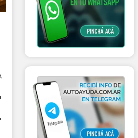
s
f
,
,
l
n