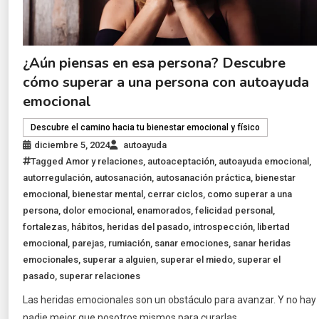
¿Aún piensas en esa persona? Descubre
cómo superar a una persona con autoayuda
emocional
Descubre el camino hacia tu bienestar emocional y físico
diciembre 5, 2024
autoayuda
Tagged
Amor y relaciones
,
autoaceptación
,
autoayuda emocional
,
autorregulación
,
autosanación
,
autosanación práctica
,
bienestar
emocional
,
bienestar mental
,
cerrar ciclos
,
como superar a una
persona
,
dolor emocional
,
enamorados
,
felicidad personal
,
fortalezas
,
hábitos
,
heridas del pasado
,
introspección
,
libertad
emocional
,
parejas
,
rumiación
,
sanar emociones
,
sanar heridas
emocionales
,
superar a alguien
,
superar el miedo
,
superar el
pasado
,
superar relaciones
Las heridas emocionales son un obstáculo para avanzar. Y no hay
nadie mejor que nosotros mismos para curarlas.