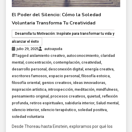
El Poder del Silencio: Cómo la Soledad
Voluntaria Transforma Tu Creatividad
Desarrolla tu Motivación: Inspírate para transformar tu vida y
alcanzar el éxito
julio 29, 2025
autoayuda
Tagged
aislamiento creativo
,
autoconocimiento
,
claridad
mental
,
concentración
,
contemplación
,
creatividad
,
desarrollo personal
,
desconexión digital
,
energía creativa
,
escritores famosos
,
espacio personal
,
filosofía estoica
,
filosofía oriental
,
genios creativos
,
ideas innovadoras
,
inspiración artística
,
introspección
,
meditación
,
mindfulness
,
pensamiento original
,
procesos creativos
,
quietud
,
reflexión
profunda
,
retiros espirituales
,
sabiduría interior
,
Salud mental
,
silencio interior
,
silencio terapéutico
,
soledad positiva
,
soledad voluntaria
Desde Thoreau hasta Einstein, exploramos por qué los