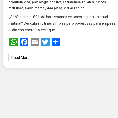
productividad
,
psicología positiva
,
resistencia
,
rituales
,
rutinas
matutinas
,
Salud mental
,
vida plena
,
visualización
¿Sabías que el 80% de las personas exitosas siguen un ritual
matinal? Descubre rutinas simples pero poderosas para empezar
el día con energía y enfoque.
WhatsApp
Facebook
Email
Twitter
Share
Read More