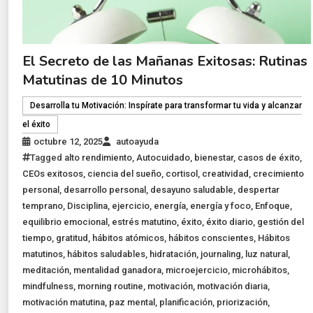
El Secreto de las Mañanas Exitosas: Rutinas
Matutinas de 10 Minutos
Desarrolla tu Motivación: Inspírate para transformar tu vida y alcanzar
el éxito
octubre 12, 2025
autoayuda
Tagged
alto rendimiento
,
Autocuidado
,
bienestar
,
casos de éxito
,
CEOs exitosos
,
ciencia del sueño
,
cortisol
,
creatividad
,
crecimiento
personal
,
desarrollo personal
,
desayuno saludable
,
despertar
temprano
,
Disciplina
,
ejercicio
,
energía
,
energía y foco
,
Enfoque
,
equilibrio emocional
,
estrés matutino
,
éxito
,
éxito diario
,
gestión del
tiempo
,
gratitud
,
hábitos atómicos
,
hábitos conscientes
,
Hábitos
matutinos
,
hábitos saludables
,
hidratación
,
journaling
,
luz natural
,
meditación
,
mentalidad ganadora
,
microejercicio
,
microhábitos
,
mindfulness
,
morning routine
,
motivación
,
motivación diaria
,
motivación matutina
,
paz mental
,
planificación
,
priorización
,