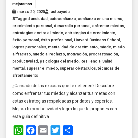
mejorarnos
marzo 20, 2025
autoayuda
Tagged
ansiedad
,
autoconfianza
,
confianza en uno mismo
,
crecimiento personal
,
desarrollo personal
,
enfrentar miedos
,
estrategias contra el miedo
,
estrategias de crecimiento
,
éxito personal
,
éxito profesional
,
Harvard Business School
,
logros personales
,
mentalidad de crecimiento
,
miedo
,
miedo
al fracaso
,
miedo al rechazo
,
motivación
,
procrastinación
,
productividad
,
psicología del miedo
,
Resiliencia
,
Salud
mental
,
superar el miedo
,
superar obstáculos
,
técnicas de
afrontamiento
¿Cansado de las excusas que te detienen? Descubre
cómo enfrentar tus miedos y alcanzar tus metas con
estas estrategias respaldadas por datos y expertos.
Mejora tu productividad y logra lo que te propones con
esta guía definitiva.
WhatsApp
Facebook
Email
Twitter
Share