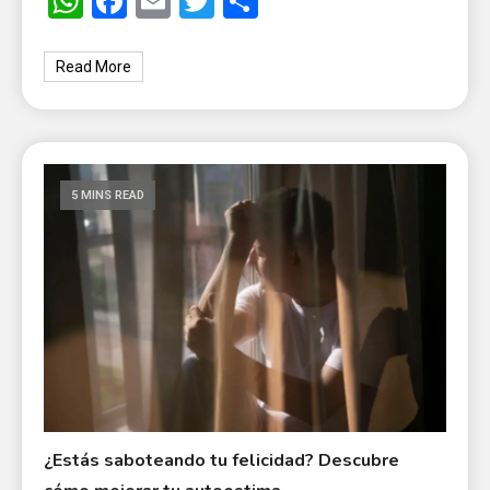
WhatsApp
Facebook
Email
Twitter
Share
Read More
5 MINS READ
¿Estás saboteando tu felicidad? Descubre