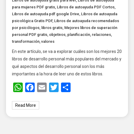
Libros de autoayuda gratis para leer
,
Libros de autoayuda
para mujeres PDF gratis
,
Libros de autoayuda PDF Cortos
,
Libros de autoayuda pdf google Drive
,
Libros de autoayuda
psicológica Gratis PDF
,
Libros de autoayuda recomendados
por psicólogos
,
libros gratis
,
Mejores libros de superación
personal PDF gratis
,
objetivos
,
planificación
,
relaciones
,
transformación
,
valores
En este artículo, se va a explorar cuáles son los mejores 20
libros de desarrollo personal más populares del mercado y
qué aspectos del desarrollo personal son los más
importantes a la hora de leer uno de estos libros.
WhatsApp
Facebook
Email
Twitter
Share
Read More