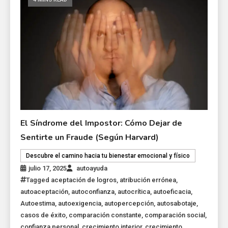
El Síndrome del Impostor: Cómo Dejar de
Sentirte un Fraude (Según Harvard)
Descubre el camino hacia tu bienestar emocional y físico
julio 17, 2025
autoayuda
Tagged
aceptación de logros
,
atribución errónea
,
autoaceptación
,
autoconfianza
,
autocrítica
,
autoeficacia
,
Autoestima
,
autoexigencia
,
autopercepción
,
autosabotaje
,
casos de éxito
,
comparación constante
,
comparación social
,
confianza personal
,
crecimiento interior
,
crecimiento