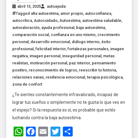
abril 13, 2025
autoayuda
Tagged
alta autoestima
,
amor propio
,
autoconfianza
,
autocrítica
,
Autocuidado
,
Autoestima
,
autoestima saludable
,
autovaloración
,
ayuda profesional
,
baja autoestima
,
comparación social
,
confianza en uno mismo
,
crecimiento
personal
,
desarrollo emocional
,
diálogo interno
,
éxito
profesional
,
felicidad interior
,
fortalezas personales
,
imagen
negativa
,
imagen personal
,
inseguridad personal
,
metas
realistas
,
motivación personal
,
paz interior
,
pensamiento
positivo
,
reconocimiento de logros
,
reescribir tu historia
,
relaciones sanas
,
resiliencia emocional
,
terapia psicológica
,
zona de confort
¿Te sientes constantemente infravalorado, incapaz de
lograr tus sueños o simplemente no te gusta lo que ves en
el espejo? Si la respuesta es sí, es probable que estés
luchando contra la baja autoestima.
WhatsApp
Facebook
Email
Twitter
Share