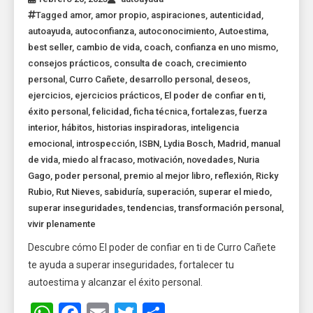
Tagged
amor
,
amor propio
,
aspiraciones
,
autenticidad
,
autoayuda
,
autoconfianza
,
autoconocimiento
,
Autoestima
,
best seller
,
cambio de vida
,
coach
,
confianza en uno mismo
,
consejos prácticos
,
consulta de coach
,
crecimiento
personal
,
Curro Cañete
,
desarrollo personal
,
deseos
,
ejercicios
,
ejercicios prácticos
,
El poder de confiar en ti
,
éxito personal
,
felicidad
,
ficha técnica
,
fortalezas
,
fuerza
interior
,
hábitos
,
historias inspiradoras
,
inteligencia
emocional
,
introspección
,
ISBN
,
Lydia Bosch
,
Madrid
,
manual
de vida
,
miedo al fracaso
,
motivación
,
novedades
,
Nuria
Gago
,
poder personal
,
premio al mejor libro
,
reflexión
,
Ricky
Rubio
,
Rut Nieves
,
sabiduría
,
superación
,
superar el miedo
,
superar inseguridades
,
tendencias
,
transformación personal
,
vivir plenamente
Descubre cómo El poder de confiar en ti de Curro Cañete
te ayuda a superar inseguridades, fortalecer tu
autoestima y alcanzar el éxito personal.