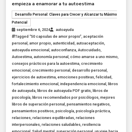
empieza a enamorar a tu autoestima
Desarrollo Personal: Claves para Crecer y Alcanzar tu Máximo
Potencial
septiembre 6, 2024
autoayuda
Tagged
“50 capsulas de amor propio”
,
aceptación
personal
,
amor propio
,
autenticidad
,
autoaceptación
,
autoayuda emocional
,
autoconfianza
,
Autocuidado
,
Autoestima
,
autonomía personal
,
cómo amarse a uno mismo
,
consejos prácticos para la autoestima
,
crecimiento
emocional
,
crecimiento personal
,
desarrollo personal
,
ejercicios de autoestima
,
emociones positivas
,
felicidad
,
fortalecimiento emocional
,
independencia emocional
,
libros
de autoayuda
,
libros de autoayuda PDF gratis
,
libros de
psicología
,
libros recomendados por psicólogos
,
mejores
libros de superación personal
,
pensamientos negativos
,
pensamientos positivos
,
psicología
,
psicología práctica
,
relaciones
,
relaciones equilibradas
,
relaciones
interpersonales
,
relaciones saludables
,
resiliencia
emocional
,
Salud mental
,
superación personal
,
un viaje hacia