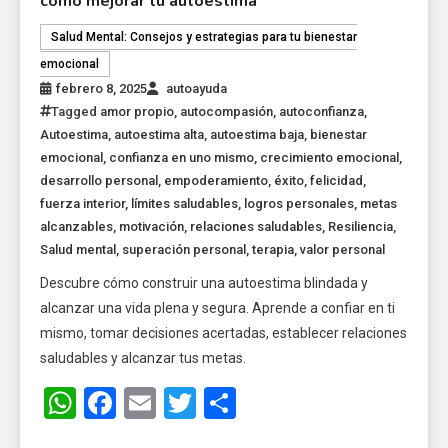
cómo mejorar tu autoestima
Salud Mental: Consejos y estrategias para tu bienestar
emocional
febrero 8, 2025
autoayuda
Tagged
amor propio
,
autocompasión
,
autoconfianza
,
Autoestima
,
autoestima alta
,
autoestima baja
,
bienestar
emocional
,
confianza en uno mismo
,
crecimiento emocional
,
desarrollo personal
,
empoderamiento
,
éxito
,
felicidad
,
fuerza interior
,
límites saludables
,
logros personales
,
metas
alcanzables
,
motivación
,
relaciones saludables
,
Resiliencia
,
Salud mental
,
superación personal
,
terapia
,
valor personal
Descubre cómo construir una autoestima blindada y
alcanzar una vida plena y segura. Aprende a confiar en ti
mismo, tomar decisiones acertadas, establecer relaciones
saludables y alcanzar tus metas.
WhatsApp
Facebook
Email
Twitter
Share