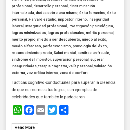
profesional
,
desarrollo personal
,
discriminación
internalizada
,
dudas sobre uno mismo
,
éxito femenino
,
éxito
personal
,
Harvard estudio
,
impostor interno
,
inseguridad
laboral
,
inseguridad profesional
,
investigación psicológica
,
logros minimizados
,
logros profesionales
,
mérito personal
,
mérito propio
,
miedo a ser descubierto
,
miedo al éxito
,
miedo al fracaso
,
perfeccionismo
,
psicología del éxito
,
reconocimiento propio
,
Salud mental
,
sentirse un fraude
,
síndrome del impostor
,
superación personal
,
superar
inseguridades
,
terapia cognitiva
,
valía personal
,
validación
externa
,
voz crítica interna
,
zona de confort
Tácticas cognitivo-conductuales para superar la creencia
de que no mereces tus logros, con ejemplos de
celebridades que también lo padecieron.
WhatsApp
Facebook
Email
Twitter
Share
Read More