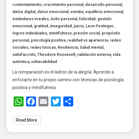
contentamiento
,
crecimiento personal
,
desarrollo personal
,
detox digital
,
detox emocional
,
envidia
,
equilibrio emocional
,
estándares irreales
,
éxito personal
,
felicidad
,
gestión
emocional
,
gratitud
,
inseguridad
,
juicio
,
Leon Festinger
,
logros individuales
,
mindfulness
,
presión social
,
propósito
personal
,
psicología positiva
,
realidad vs apariencia
,
redes
sociales
,
redes tóxicas
,
Resiliencia
,
Salud mental
,
satisfacción
,
Theodore Roosevelt
,
validación externa
,
vida
auténtica
,
vulnerabilidad
La comparación es el ladrón de la alegría. Aprende a
enfocarte en tu propio camino con técnicas de psicología
positiva y mindfulness.
WhatsApp
Facebook
Email
Twitter
Share
Read More