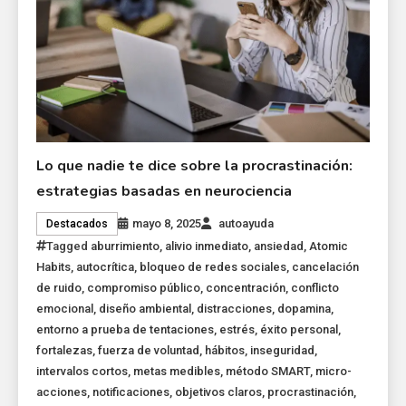
Lo que nadie te dice sobre la procrastinación:
estrategias basadas en neurociencia
mayo 8, 2025
autoayuda
Destacados
Tagged
aburrimiento
,
alivio inmediato
,
ansiedad
,
Atomic
Habits
,
autocrítica
,
bloqueo de redes sociales
,
cancelación
de ruido
,
compromiso público
,
concentración
,
conflicto
emocional
,
diseño ambiental
,
distracciones
,
dopamina
,
entorno a prueba de tentaciones
,
estrés
,
éxito personal
,
fortalezas
,
fuerza de voluntad
,
hábitos
,
inseguridad
,
intervalos cortos
,
metas medibles
,
método SMART
,
micro-
acciones
,
notificaciones
,
objetivos claros
,
procrastinación
,