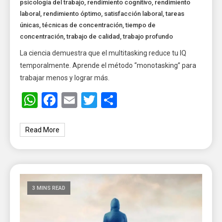
psicología del trabajo
,
rendimiento cognitivo
,
rendimiento
laboral
,
rendimiento óptimo
,
satisfacción laboral
,
tareas
únicas
,
técnicas de concentración
,
tiempo de
concentración
,
trabajo de calidad
,
trabajo profundo
La ciencia demuestra que el multitasking reduce tu IQ
temporalmente. Aprende el método “monotasking” para
trabajar menos y lograr más.
WhatsApp
Facebook
Email
Twitter
Share
Read More
3 MINS READ