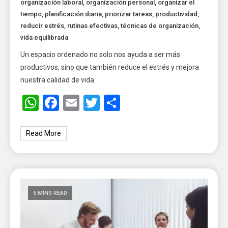
organización laboral
,
organización personal
,
organizar el
tiempo
,
planificación diaria
,
priorizar tareas
,
productividad
,
reducir estrés
,
rutinas efectivas
,
técnicas de organización
,
vida equilibrada
Un espacio ordenado no solo nos ayuda a ser más
productivos, sino que también reduce el estrés y mejora
nuestra calidad de vida.
WhatsApp
Facebook
Email
Twitter
Share
Read More
5 MINS READ