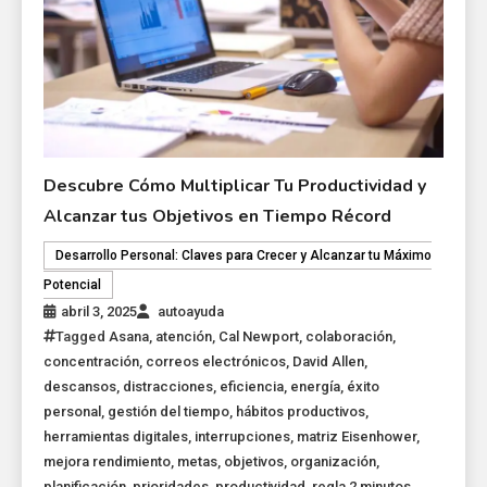
Descubre Cómo Multiplicar Tu Productividad y
Alcanzar tus Objetivos en Tiempo Récord
Desarrollo Personal: Claves para Crecer y Alcanzar tu Máximo
Potencial
abril 3, 2025
autoayuda
Tagged
Asana
,
atención
,
Cal Newport
,
colaboración
,
concentración
,
correos electrónicos
,
David Allen
,
descansos
,
distracciones
,
eficiencia
,
energía
,
éxito
personal
,
gestión del tiempo
,
hábitos productivos
,
herramientas digitales
,
interrupciones
,
matriz Eisenhower
,
mejora rendimiento
,
metas
,
objetivos
,
organización
,
planificación
,
prioridades
,
productividad
,
regla 2 minutos
,