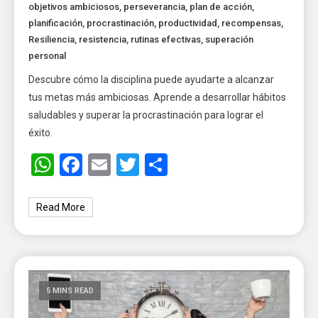
objetivos ambiciosos
,
perseverancia
,
plan de acción
,
planificación
,
procrastinación
,
productividad
,
recompensas
,
Resiliencia
,
resistencia
,
rutinas efectivas
,
superación
personal
Descubre cómo la disciplina puede ayudarte a alcanzar
tus metas más ambiciosas. Aprende a desarrollar hábitos
saludables y superar la procrastinación para lograr el
éxito.
WhatsApp
Facebook
Email
Twitter
Share
Read More
5 MINS READ