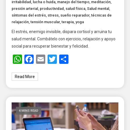
irritabilidad
,
lucha o huida
,
manejo del tiempo
,
meditación
,
presión arterial
,
productividad
,
salud física
,
Salud mental
,
síntomas del estrés
,
stress
,
sueño reparador
,
técnicas de
relajación
,
tensión muscular
,
terapia
,
yoga
El estrés, enemigo invisible, dispara cortisol y arruina tu
salud mental. Combátelo con ejercicio, relajación y apoyo
social para recuperar bienestar y felicidad.
WhatsApp
Facebook
Email
Twitter
Share
Read More
4 MINS READ