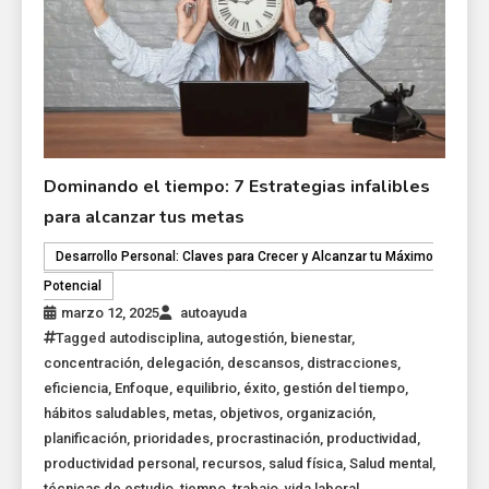
Dominando el tiempo: 7 Estrategias infalibles
para alcanzar tus metas
Desarrollo Personal: Claves para Crecer y Alcanzar tu Máximo
Potencial
marzo 12, 2025
autoayuda
Tagged
autodisciplina
,
autogestión
,
bienestar
,
concentración
,
delegación
,
descansos
,
distracciones
,
eficiencia
,
Enfoque
,
equilibrio
,
éxito
,
gestión del tiempo
,
hábitos saludables
,
metas
,
objetivos
,
organización
,
planificación
,
prioridades
,
procrastinación
,
productividad
,
productividad personal
,
recursos
,
salud física
,
Salud mental
,
técnicas de estudio
,
tiempo
,
trabajo
,
vida laboral