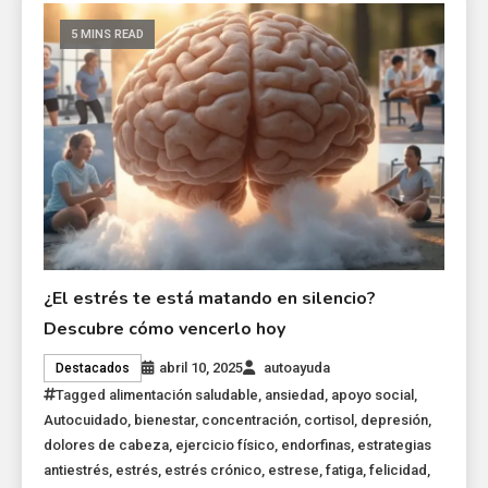
5 MINS READ
¿El estrés te está matando en silencio?
Descubre cómo vencerlo hoy
abril 10, 2025
autoayuda
Destacados
Tagged
alimentación saludable
,
ansiedad
,
apoyo social
,
Autocuidado
,
bienestar
,
concentración
,
cortisol
,
depresión
,
dolores de cabeza
,
ejercicio físico
,
endorfinas
,
estrategias
antiestrés
,
estrés
,
estrés crónico
,
estrese
,
fatiga
,
felicidad
,