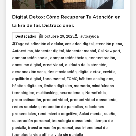
Digital Detox: Cómo Recuperar Tu Atención en
la Era de las Distracciones
octubre 29, 2025
autoayuda
Destacados
Tagged
adicción al celular
,
ansiedad digital
,
atención plena
,
Autoestima
,
bienestar digital
,
bienestar mental
,
Cal Newport
,
comparación social
,
comparación tóxica
,
concentración
,
consumo digital
,
creatividad
,
cuidado de la atención
,
desconexión sana
,
desintoxicación
,
digital detox
,
envidia
,
equilibrio digital
,
foco mental
,
FOMO
,
hábitos analógicos
,
hábitos digitales
,
límites digitales
,
memoria
,
mindfulness
tecnológico
,
multitasking
,
neurociencia
,
Nomofobia
,
procrastinación
,
productividad
,
productividad consciente
,
redes sociales
,
reducción de pantallas
,
relaciones
presenciales
,
rendimiento cognitivo
,
Salud mental
,
sueño
,
superación personal
,
tecnología consciente
,
tiempo de
pantalla
,
transformación personal
,
uso intencional de
tecnología
,
vida offline
,
vida sin pantalla