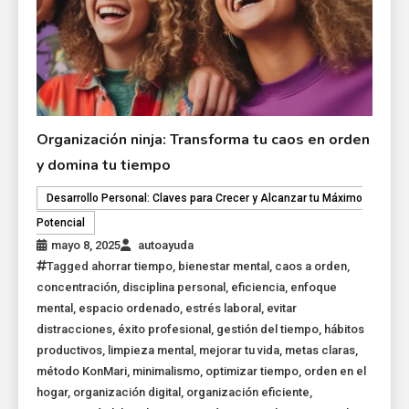
Organización ninja: Transforma tu caos en orden
y domina tu tiempo
Desarrollo Personal: Claves para Crecer y Alcanzar tu Máximo
Potencial
mayo 8, 2025
autoayuda
Tagged
ahorrar tiempo
,
bienestar mental
,
caos a orden
,
concentración
,
disciplina personal
,
eficiencia
,
enfoque
mental
,
espacio ordenado
,
estrés laboral
,
evitar
distracciones
,
éxito profesional
,
gestión del tiempo
,
hábitos
productivos
,
limpieza mental
,
mejorar tu vida
,
metas claras
,
método KonMari
,
minimalismo
,
optimizar tiempo
,
orden en el
hogar
,
organización digital
,
organización eficiente
,