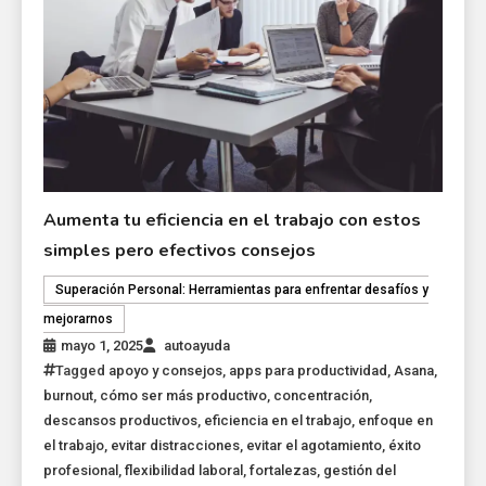
Aumenta tu eficiencia en el trabajo con estos
simples pero efectivos consejos
Superación Personal: Herramientas para enfrentar desafíos y
mejorarnos
mayo 1, 2025
autoayuda
Tagged
apoyo y consejos
,
apps para productividad
,
Asana
,
burnout
,
cómo ser más productivo
,
concentración
,
descansos productivos
,
eficiencia en el trabajo
,
enfoque en
el trabajo
,
evitar distracciones
,
evitar el agotamiento
,
éxito
profesional
,
flexibilidad laboral
,
fortalezas
,
gestión del