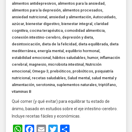
alimentos antidepresivos
,
alimentos para la ansiedad
,
alimentos para la depresión
,
alimentos procesados
,
ansiedad nutricional
,
ansiedad y alimentación
,
Autocuidado
,
azúcar
,
bienestar digestivo
,
bienestar integral
,
claridad
cognitiva
,
cocina terapéutica
,
comodidad alimenticia
,
conexión intestino-cerebro
,
depresión y dieta
,
desintoxicación
,
dieta de la felicidad
,
dieta equilibrada
,
dieta
mediterránea
,
energía mental
,
equilibrio hormonal
,
estabilidad emocional
,
hábitos saludables
,
humor
,
inflamación
cerebral
,
magnesio
,
microbiota intestinal
,
Nutrición
emocional
,
Omega-3
,
prebióticos
,
probióticos
,
psiquiatría
nutricional
,
recetas saludables
,
Salud mental
,
salud mental y
alimentación
,
serotonina
,
suplementos naturales
,
triptófano
,
vitaminas B
Qué comer (y qué evitar) para equilibrar tu estado de
ánimo, basado en estudios sobre el eje intestino-cerebro.
Incluye recetas fáciles y económicas.
WhatsApp
Facebook
Email
Twitter
Share