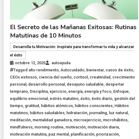
El Secreto de las Mañanas Exitosas: Rutinas
Matutinas de 10 Minutos
Desarrolla tu Motivación: Inspírate para transformar tu vida y alcanzar
el éxito
octubre 12, 2025
autoayuda
Tagged
alto rendimiento
,
Autocuidado
,
bienestar
,
casos de éxito
,
CEOs exitosos
,
ciencia del sueño
,
cortisol
,
creatividad
,
crecimiento
personal
,
desarrollo personal
,
desayuno saludable
,
despertar
temprano
,
Disciplina
,
ejercicio
,
energía
,
energía y foco
,
Enfoque
,
equilibrio emocional
,
estrés matutino
,
éxito
,
éxito diario
,
gestión del
tiempo
,
gratitud
,
hábitos atómicos
,
hábitos conscientes
,
Hábitos
matutinos
,
hábitos saludables
,
hidratación
,
journaling
,
luz natural
,
meditación
,
mentalidad ganadora
,
microejercicio
,
microhábitos
,
mindfulness
,
morning routine
,
motivación
,
motivación diaria
,
motivación matutina
,
paz mental
,
planificación
,
priorización
,