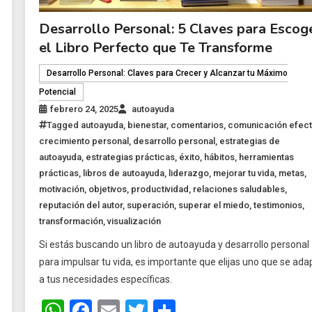
Desarrollo Personal: 5 Claves para Escog
el Libro Perfecto que Te Transforme
Desarrollo Personal: Claves para Crecer y Alcanzar tu Máximo
Potencial
febrero 24, 2025
autoayuda
Tagged
autoayuda
,
bienestar
,
comentarios
,
comunicación efect
crecimiento personal
,
desarrollo personal
,
estrategias de
autoayuda
,
estrategias prácticas
,
éxito
,
hábitos
,
herramientas
prácticas
,
libros de autoayuda
,
liderazgo
,
mejorar tu vida
,
metas
,
motivación
,
objetivos
,
productividad
,
relaciones saludables
,
reputación del autor
,
superación
,
superar el miedo
,
testimonios
,
transformación
,
visualización
Si estás buscando un libro de autoayuda y desarrollo personal
para impulsar tu vida, es importante que elijas uno que se ada
a tus necesidades específicas.
WhatsApp
Facebook
Email
Twitter
Share