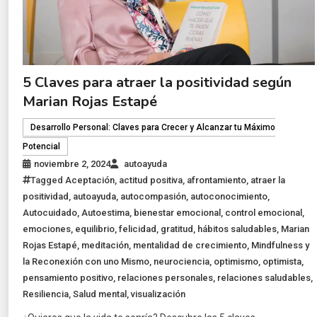
5 Claves para atraer la positividad según
Marian Rojas Estapé
Desarrollo Personal: Claves para Crecer y Alcanzar tu Máximo
Potencial
noviembre 2, 2024
autoayuda
Tagged
Aceptación
,
actitud positiva
,
afrontamiento
,
atraer la
positividad
,
autoayuda
,
autocompasión
,
autoconocimiento
,
Autocuidado
,
Autoestima
,
bienestar emocional
,
control emocional
,
emociones
,
equilibrio
,
felicidad
,
gratitud
,
hábitos saludables
,
Marian
Rojas Estapé
,
meditación
,
mentalidad de crecimiento
,
Mindfulness y
la Reconexión con uno Mismo
,
neurociencia
,
optimismo
,
optimista
,
pensamiento positivo
,
relaciones personales
,
relaciones saludables
,
Resiliencia
,
Salud mental
,
visualización