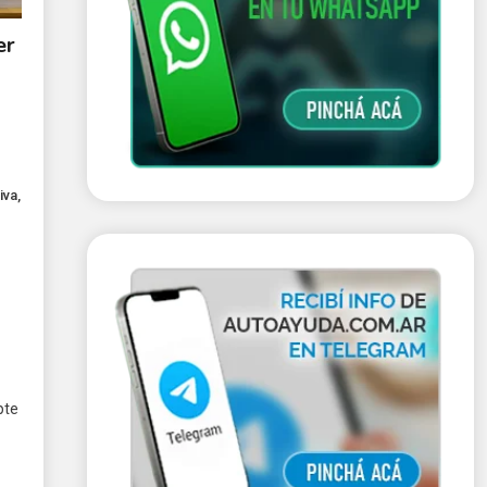
er
iva
,
pte