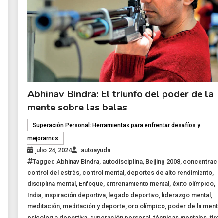
Abhinav Bindra: El triunfo del poder de la
mente sobre las balas
Superación Personal: Herramientas para enfrentar desafíos y
mejorarnos
julio 24, 2024
autoayuda
Tagged
Abhinav Bindra
,
autodisciplina
,
Beijing 2008
,
concentrac
control del estrés
,
control mental
,
deportes de alto rendimiento
,
disciplina mental
,
Enfoque
,
entrenamiento mental
,
éxito olímpico
,
India
,
inspiración deportiva
,
legado deportivo
,
liderazgo mental
,
meditación
,
meditación y deporte
,
oro olímpico
,
poder de la men
psicología deportiva
,
superación personal
,
técnicas mentales
,
tir