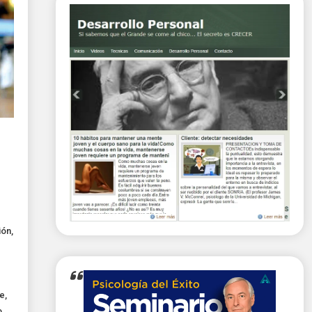
ión
,
te
,
o