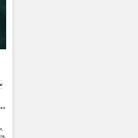
ar
xeo
or
,
cia
,