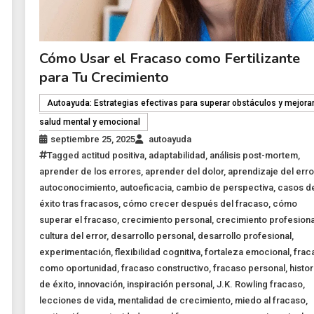
Cómo Usar el Fracaso como Fertilizante
para Tu Crecimiento
Autoayuda: Estrategias efectivas para superar obstáculos y mejorar
salud mental y emocional
septiembre 25, 2025
autoayuda
Tagged
actitud positiva
,
adaptabilidad
,
análisis post-mortem
,
aprender de los errores
,
aprender del dolor
,
aprendizaje del erro
autoconocimiento
,
autoeficacia
,
cambio de perspectiva
,
casos d
éxito tras fracasos
,
cómo crecer después del fracaso
,
cómo
superar el fracaso
,
crecimiento personal
,
crecimiento profesiona
cultura del error
,
desarrollo personal
,
desarrollo profesional
,
experimentación
,
flexibilidad cognitiva
,
fortaleza emocional
,
frac
como oportunidad
,
fracaso constructivo
,
fracaso personal
,
histor
de éxito
,
innovación
,
inspiración personal
,
J.K. Rowling fracaso
,
lecciones de vida
,
mentalidad de crecimiento
,
miedo al fracaso
,