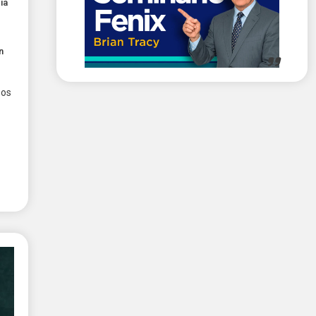
ía
n
sos