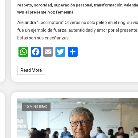
respeto
,
sororidad
,
superación personal
,
transformación
,
valentía
vivir el presente
,
voz femenina
Alejandra “Locomotora” Oliveras no solo peleó en el ring: su vi
fue un ejemplo de fuerza, autenticidad y amor por el presente
Estas son sus enseñanzas.
WhatsApp
Facebook
Email
Twitter
Share
Read More
10 MINS READ