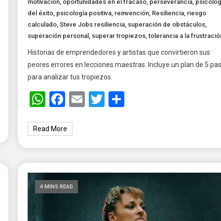
motivación
,
oportunidades en el fracaso
,
perseverancia
,
psicolog
del éxito
,
psicología positiva
,
reinvención
,
Resiliencia
,
riesgo
calculado
,
Steve Jobs resiliencia
,
superación de obstáculos
,
superación personal
,
superar tropiezos
,
tolerancia a la frustració
Historias de emprendedores y artistas que convirtieron sus
peores errores en lecciones maestras. Incluye un plan de 5 pa
para analizar tus tropiezos.
WhatsApp
Facebook
Email
Twitter
Share
Read More
4 MINS READ