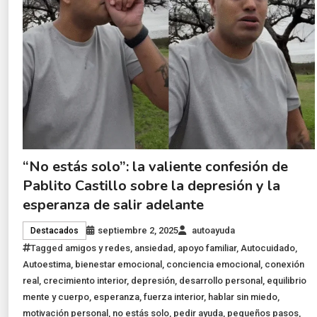
“No estás solo”: la valiente confesión de
Pablito Castillo sobre la depresión y la
esperanza de salir adelante
septiembre 2, 2025
autoayuda
Destacados
Tagged
amigos y redes
,
ansiedad
,
apoyo familiar
,
Autocuidado
,
Autoestima
,
bienestar emocional
,
conciencia emocional
,
conexión
real
,
crecimiento interior
,
depresión
,
desarrollo personal
,
equilibrio
mente y cuerpo
,
esperanza
,
fuerza interior
,
hablar sin miedo
,
motivación personal
,
no estás solo
,
pedir ayuda
,
pequeños pasos
,