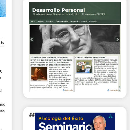
 tu
r
,
e
l
,
aso
ias