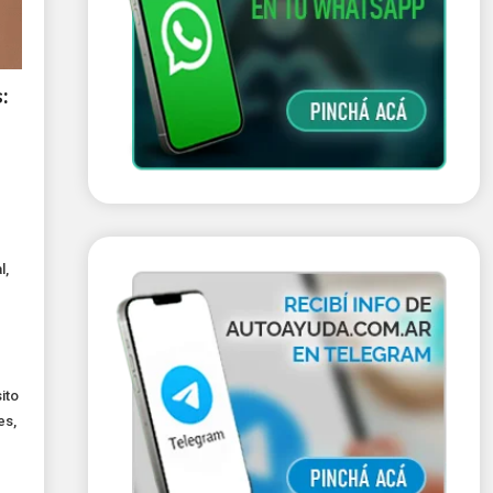
:
l
,
ito
es
,