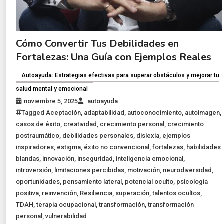
Cómo Convertir Tus Debilidades en
Fortalezas: Una Guía con Ejemplos Reales
Autoayuda: Estrategias efectivas para superar obstáculos y mejorar tu
salud mental y emocional
noviembre 5, 2025
autoayuda
Tagged
Aceptación
,
adaptabilidad
,
autoconocimiento
,
autoimagen
,
casos de éxito
,
creatividad
,
crecimiento personal
,
crecimiento
postraumático
,
debilidades personales
,
dislexia
,
ejemplos
inspiradores
,
estigma
,
éxito no convencional
,
fortalezas
,
habilidades
blandas
,
innovación
,
inseguridad
,
inteligencia emocional
,
introversión
,
limitaciones percibidas
,
motivación
,
neurodiversidad
,
oportunidades
,
pensamiento lateral
,
potencial oculto
,
psicología
positiva
,
reinvención
,
Resiliencia
,
superación
,
talentos ocultos
,
TDAH
,
terapia ocupacional
,
transformación
,
transformación
personal
,
vulnerabilidad