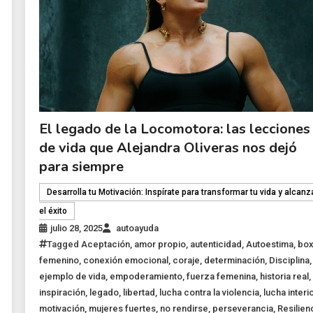
El legado de la Locomotora: las lecciones
de vida que Alejandra Oliveras nos dejó
para siempre
Desarrolla tu Motivación: Inspírate para transformar tu vida y alcanz
el éxito
julio 28, 2025
autoayuda
Tagged
Aceptación
,
amor propio
,
autenticidad
,
Autoestima
,
bo
femenino
,
conexión emocional
,
coraje
,
determinación
,
Disciplina
,
ejemplo de vida
,
empoderamiento
,
fuerza femenina
,
historia real
,
inspiración
,
legado
,
libertad
,
lucha contra la violencia
,
lucha interi
motivación
,
mujeres fuertes
,
no rendirse
,
perseverancia
,
Resilien