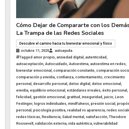
Cómo Dejar de Compararte con los Demás
La Trampa de las Redes Sociales
Descubre el camino hacia tu bienestar emocional y físico
octubre 11, 2025
autoayuda
Tagged
amor propio
,
ansiedad digital
,
autenticidad
,
autoaceptación
,
Autocuidado
,
Autoestima
,
autoestima en redes
,
bienestar emocional
,
comparación constante
,
comparación socia
comparación y envidia
,
confianza
,
contentamiento
,
crecimiento
personal
,
desarrollo personal
,
detox digital
,
detox emocional
,
envidia
,
equilibrio emocional
,
estándares irreales
,
éxito personal
,
felicidad
,
gestión emocional
,
gratitud
,
inseguridad
,
juicio
,
Leon
Festinger
,
logros individuales
,
mindfulness
,
presión social
,
propós
personal
,
psicología positiva
,
realidad vs apariencia
,
redes social
redes tóxicas
,
Resiliencia
,
Salud mental
,
satisfacción
,
Theodore
Roosevelt
,
validación externa
,
vida auténtica
,
vulnerabilidad