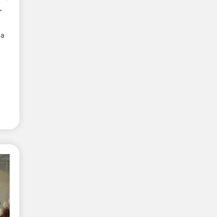
,
da
.