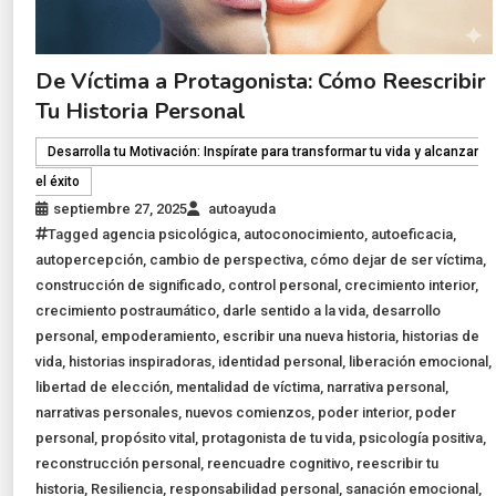
De Víctima a Protagonista: Cómo Reescribir
Tu Historia Personal
Desarrolla tu Motivación: Inspírate para transformar tu vida y alcanzar
el éxito
septiembre 27, 2025
autoayuda
Tagged
agencia psicológica
,
autoconocimiento
,
autoeficacia
,
autopercepción
,
cambio de perspectiva
,
cómo dejar de ser víctima
,
construcción de significado
,
control personal
,
crecimiento interior
,
crecimiento postraumático
,
darle sentido a la vida
,
desarrollo
personal
,
empoderamiento
,
escribir una nueva historia
,
historias de
vida
,
historias inspiradoras
,
identidad personal
,
liberación emocional
,
libertad de elección
,
mentalidad de víctima
,
narrativa personal
,
narrativas personales
,
nuevos comienzos
,
poder interior
,
poder
personal
,
propósito vital
,
protagonista de tu vida
,
psicología positiva
,
reconstrucción personal
,
reencuadre cognitivo
,
reescribir tu
historia
,
Resiliencia
,
responsabilidad personal
,
sanación emocional
,