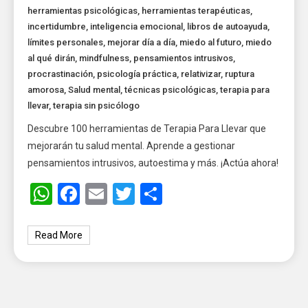
herramientas psicológicas
,
herramientas terapéuticas
,
incertidumbre
,
inteligencia emocional
,
libros de autoayuda
,
límites personales
,
mejorar día a día
,
miedo al futuro
,
miedo
al qué dirán
,
mindfulness
,
pensamientos intrusivos
,
procrastinación
,
psicología práctica
,
relativizar
,
ruptura
amorosa
,
Salud mental
,
técnicas psicológicas
,
terapia para
llevar
,
terapia sin psicólogo
Descubre 100 herramientas de Terapia Para Llevar que
mejorarán tu salud mental. Aprende a gestionar
pensamientos intrusivos, autoestima y más. ¡Actúa ahora!
WhatsApp
Facebook
Email
Twitter
Share
Read More