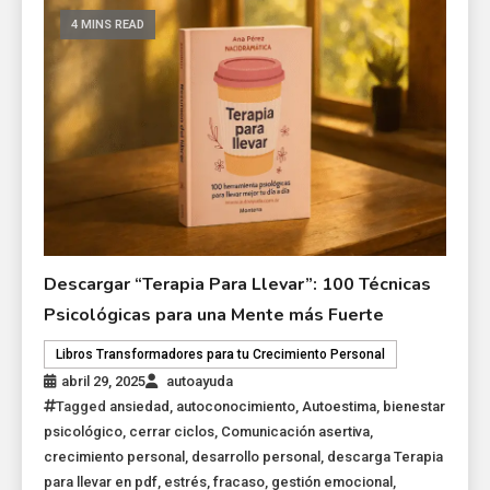
4 MINS READ
Descargar “Terapia Para Llevar”: 100 Técnicas
Psicológicas para una Mente más Fuerte
Libros Transformadores para tu Crecimiento Personal
abril 29, 2025
autoayuda
Tagged
ansiedad
,
autoconocimiento
,
Autoestima
,
bienestar
psicológico
,
cerrar ciclos
,
Comunicación asertiva
,
crecimiento personal
,
desarrollo personal
,
descarga Terapia
para llevar en pdf
,
estrés
,
fracaso
,
gestión emocional
,