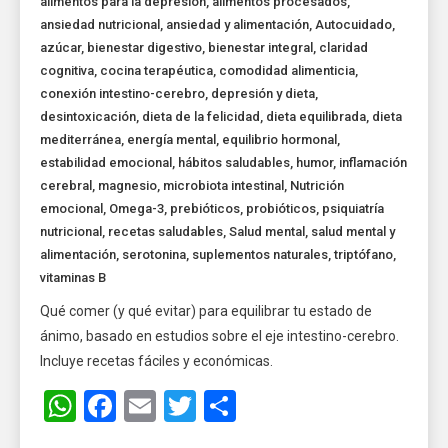
alimentos para la depresión
,
alimentos procesados
,
ansiedad nutricional
,
ansiedad y alimentación
,
Autocuidado
,
azúcar
,
bienestar digestivo
,
bienestar integral
,
claridad
cognitiva
,
cocina terapéutica
,
comodidad alimenticia
,
conexión intestino-cerebro
,
depresión y dieta
,
desintoxicación
,
dieta de la felicidad
,
dieta equilibrada
,
dieta
mediterránea
,
energía mental
,
equilibrio hormonal
,
estabilidad emocional
,
hábitos saludables
,
humor
,
inflamación
cerebral
,
magnesio
,
microbiota intestinal
,
Nutrición
emocional
,
Omega-3
,
prebióticos
,
probióticos
,
psiquiatría
nutricional
,
recetas saludables
,
Salud mental
,
salud mental y
alimentación
,
serotonina
,
suplementos naturales
,
triptófano
,
vitaminas B
Qué comer (y qué evitar) para equilibrar tu estado de
ánimo, basado en estudios sobre el eje intestino-cerebro.
Incluye recetas fáciles y económicas.
WhatsApp
Facebook
Email
Twitter
Share