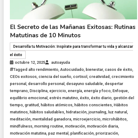
El Secreto de las Mañanas Exitosas: Rutinas
Matutinas de 10 Minutos
Desarrolla tu Motivación: Inspírate para transformar tu vida y alcanzar
el éxito
octubre 12, 2025
autoayuda
Tagged
alto rendimiento
,
Autocuidado
,
bienestar
,
casos de éxito
,
CEOs exitosos
,
ciencia del sueño
,
cortisol
,
creatividad
,
crecimiento
personal
,
desarrollo personal
,
desayuno saludable
,
despertar
temprano
,
Disciplina
,
ejercicio
,
energía
,
energía y foco
,
Enfoque
,
equilibrio emocional
,
estrés matutino
,
éxito
,
éxito diario
,
gestión del
tiempo
,
gratitud
,
hábitos atómicos
,
hábitos conscientes
,
Hábitos
matutinos
,
hábitos saludables
,
hidratación
,
journaling
,
luz natural
,
meditación
,
mentalidad ganadora
,
microejercicio
,
microhábitos
,
mindfulness
,
morning routine
,
motivación
,
motivación diaria
,
motivación matutina
,
paz mental
,
planificación
,
priorización
,