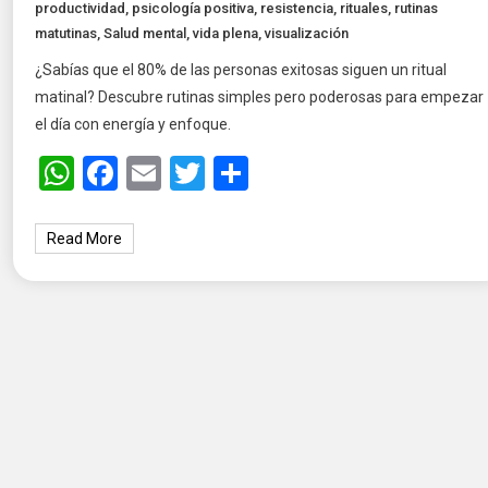
productividad
,
psicología positiva
,
resistencia
,
rituales
,
rutinas
matutinas
,
Salud mental
,
vida plena
,
visualización
¿Sabías que el 80% de las personas exitosas siguen un ritual
matinal? Descubre rutinas simples pero poderosas para empezar
el día con energía y enfoque.
WhatsApp
Facebook
Email
Twitter
Share
Read More