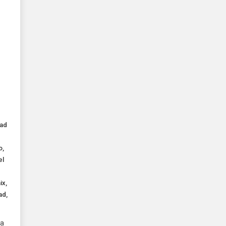
dad
o
,
el
ix
,
ad
,
ta