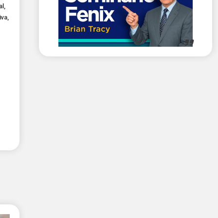
al
,
iva
,