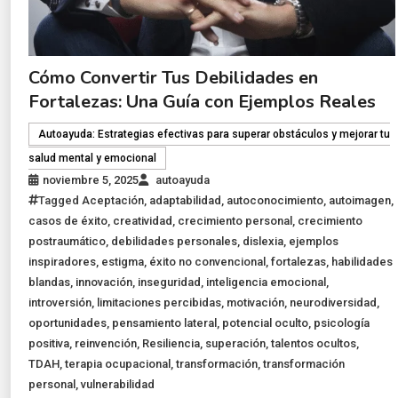
Cómo Convertir Tus Debilidades en
Fortalezas: Una Guía con Ejemplos Reales
Autoayuda: Estrategias efectivas para superar obstáculos y mejorar tu
salud mental y emocional
noviembre 5, 2025
autoayuda
Tagged
Aceptación
,
adaptabilidad
,
autoconocimiento
,
autoimagen
,
casos de éxito
,
creatividad
,
crecimiento personal
,
crecimiento
postraumático
,
debilidades personales
,
dislexia
,
ejemplos
inspiradores
,
estigma
,
éxito no convencional
,
fortalezas
,
habilidades
blandas
,
innovación
,
inseguridad
,
inteligencia emocional
,
introversión
,
limitaciones percibidas
,
motivación
,
neurodiversidad
,
oportunidades
,
pensamiento lateral
,
potencial oculto
,
psicología
positiva
,
reinvención
,
Resiliencia
,
superación
,
talentos ocultos
,
TDAH
,
terapia ocupacional
,
transformación
,
transformación
personal
,
vulnerabilidad