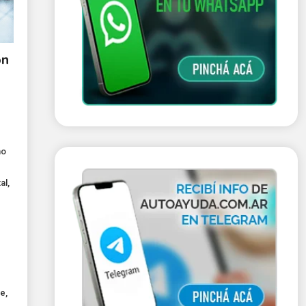
ón
mo
al
,
ne
,