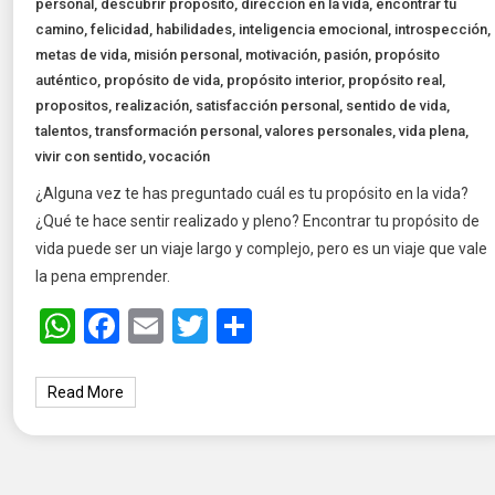
personal
,
descubrir propósito
,
dirección en la vida
,
encontrar tu
camino
,
felicidad
,
habilidades
,
inteligencia emocional
,
introspección
,
metas de vida
,
misión personal
,
motivación
,
pasión
,
propósito
auténtico
,
propósito de vida
,
propósito interior
,
propósito real
,
propositos
,
realización
,
satisfacción personal
,
sentido de vida
,
talentos
,
transformación personal
,
valores personales
,
vida plena
,
vivir con sentido
,
vocación
¿Alguna vez te has preguntado cuál es tu propósito en la vida?
¿Qué te hace sentir realizado y pleno? Encontrar tu propósito de
vida puede ser un viaje largo y complejo, pero es un viaje que vale
la pena emprender.
WhatsApp
Facebook
Email
Twitter
Share
Read More