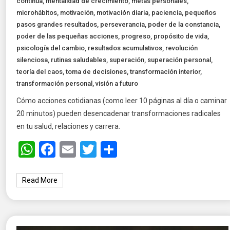
continua
,
mentalidad de crecimiento
,
metas personales
,
microhábitos
,
motivación
,
motivación diaria
,
paciencia
,
pequeños
pasos grandes resultados
,
perseverancia
,
poder de la constancia
,
poder de las pequeñas acciones
,
progreso
,
propósito de vida
,
psicología del cambio
,
resultados acumulativos
,
revolución
silenciosa
,
rutinas saludables
,
superación
,
superación personal
,
teoría del caos
,
toma de decisiones
,
transformación interior
,
transformación personal
,
visión a futuro
Cómo acciones cotidianas (como leer 10 páginas al día o caminar
20 minutos) pueden desencadenar transformaciones radicales
en tu salud, relaciones y carrera.
WhatsApp
Facebook
Email
Twitter
Share
Read More