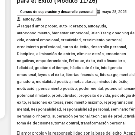
para el Éxito (Módulo 11/26)
mayo 28, 2025
Cursos de superación y desarrollo personal
autoayuda
Tagged
amor propio
,
auto-liderazgo
,
autoayuda
,
autoconocimiento
,
bienestar emocional
,
Brian Tracy
,
coaching de
vida
,
control emocional
,
creatividad
,
crecimiento personal
,
crecimiento profesional
,
curso de éxito
,
desarrollo personal
,
Disciplina
,
eliminación de estrés
,
eliminar estrés
,
emociones
negativas
,
empoderamiento
,
Enfoque
,
éxito
,
éxito financiero
,
felicidad
,
gestión del tiempo
,
hábitos de éxito
,
inteligencia
emocional
,
leyes del éxito
,
libertad financiera
,
liderazgo
,
mentali
ganadora
,
mentalidad positiva
,
metas claras
,
mindset de éxito
,
motivación
,
pensamiento positivo
,
poder mental
,
potencial human
potencial ilimitado
,
productividad
,
propósito de vida
,
psicología d
éxito
,
relaciones exitosas
,
rendimiento máximo
,
reprogramación
mental
,
Responsabilidad
,
responsabilidad personal
,
seminario fén
seminario Phoenix
,
superación personal
,
técnicas de productivid
toma de decisiones
,
tomar control
,
transformación personal
El amor propio y la responsabilidad son la base del éxito. Acep