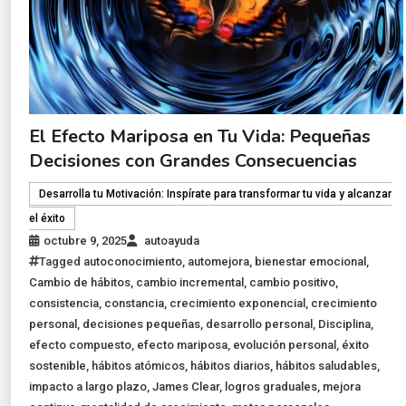
El Efecto Mariposa en Tu Vida: Pequeñas
Decisiones con Grandes Consecuencias
Desarrolla tu Motivación: Inspírate para transformar tu vida y alcanzar
el éxito
octubre 9, 2025
autoayuda
Tagged
autoconocimiento
,
automejora
,
bienestar emocional
,
Cambio de hábitos
,
cambio incremental
,
cambio positivo
,
consistencia
,
constancia
,
crecimiento exponencial
,
crecimiento
personal
,
decisiones pequeñas
,
desarrollo personal
,
Disciplina
,
efecto compuesto
,
efecto mariposa
,
evolución personal
,
éxito
sostenible
,
hábitos atómicos
,
hábitos diarios
,
hábitos saludables
,
impacto a largo plazo
,
James Clear
,
logros graduales
,
mejora