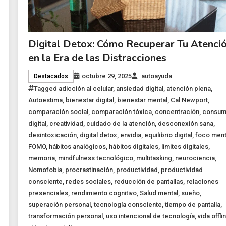
Digital Detox: Cómo Recuperar Tu Atenci
en la Era de las Distracciones
octubre 29, 2025
autoayuda
Destacados
Tagged
adicción al celular
,
ansiedad digital
,
atención plena
,
Autoestima
,
bienestar digital
,
bienestar mental
,
Cal Newport
,
comparación social
,
comparación tóxica
,
concentración
,
consu
digital
,
creatividad
,
cuidado de la atención
,
desconexión sana
,
desintoxicación
,
digital detox
,
envidia
,
equilibrio digital
,
foco ment
FOMO
,
hábitos analógicos
,
hábitos digitales
,
límites digitales
,
memoria
,
mindfulness tecnológico
,
multitasking
,
neurociencia
,
Nomofobia
,
procrastinación
,
productividad
,
productividad
consciente
,
redes sociales
,
reducción de pantallas
,
relaciones
presenciales
,
rendimiento cognitivo
,
Salud mental
,
sueño
,
superación personal
,
tecnología consciente
,
tiempo de pantalla
,
transformación personal
,
uso intencional de tecnología
,
vida offli