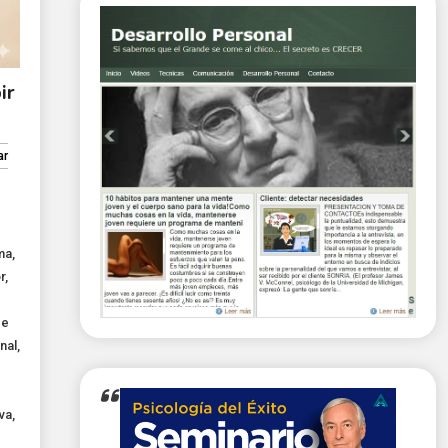
ir
ar
ma
,
r
,
de
nal
,
va
,