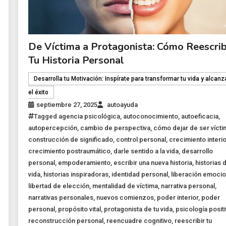
De Víctima a Protagonista: Cómo Reescrib
Tu Historia Personal
Desarrolla tu Motivación: Inspírate para transformar tu vida y alcanz
el éxito
septiembre 27, 2025
autoayuda
Tagged
agencia psicológica
,
autoconocimiento
,
autoeficacia
,
autopercepción
,
cambio de perspectiva
,
cómo dejar de ser vícti
construcción de significado
,
control personal
,
crecimiento interio
crecimiento postraumático
,
darle sentido a la vida
,
desarrollo
personal
,
empoderamiento
,
escribir una nueva historia
,
historias 
vida
,
historias inspiradoras
,
identidad personal
,
liberación emocio
libertad de elección
,
mentalidad de víctima
,
narrativa personal
,
narrativas personales
,
nuevos comienzos
,
poder interior
,
poder
personal
,
propósito vital
,
protagonista de tu vida
,
psicología positi
reconstrucción personal
,
reencuadre cognitivo
,
reescribir tu