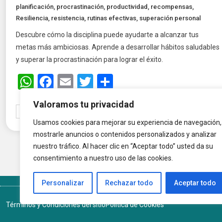
planificación
,
procrastinación
,
productividad
,
recompensas
,
Resiliencia
,
resistencia
,
rutinas efectivas
,
superación personal
Descubre cómo la disciplina puede ayudarte a alcanzar tus
metas más ambiciosas. Aprende a desarrollar hábitos saludables
y superar la procrastinación para lograr el éxito.
WhatsApp
Facebook
Email
Twitter
Share
Valoramos tu privacidad
Read More
Usamos cookies para mejorar su experiencia de navegación,
mostrarle anuncios o contenidos personalizados y analizar
nuestro tráfico. Al hacer clic en “Aceptar todo” usted da su
consentimiento a nuestro uso de las cookies.
Personalizar
Rechazar todo
Aceptar todo
Términos y Condiciones del sitio
Política de Cookies