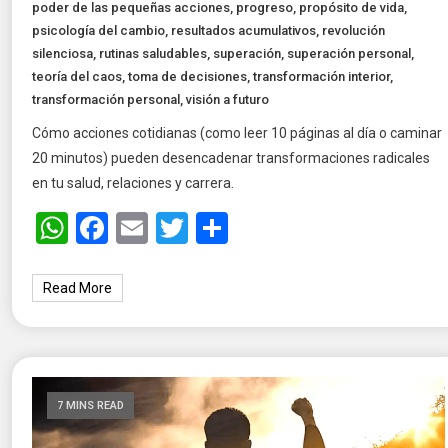
poder de las pequeñas acciones
,
progreso
,
propósito de vida
,
psicología del cambio
,
resultados acumulativos
,
revolución
silenciosa
,
rutinas saludables
,
superación
,
superación personal
,
teoría del caos
,
toma de decisiones
,
transformación interior
,
transformación personal
,
visión a futuro
Cómo acciones cotidianas (como leer 10 páginas al día o caminar
20 minutos) pueden desencadenar transformaciones radicales
en tu salud, relaciones y carrera.
WhatsApp
Facebook
Email
Twitter
Share
Read More
7 MINS READ