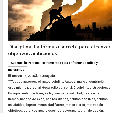
Disciplina: La fórmula secreta para alcanzar
objetivos ambiciosos
Superación Personal: Herramientas para enfrentar desafíos y
mejorarnos
marzo 17, 2025
autoayuda
Tagged
autocontrol
,
autodisciplina
,
Autoestima
,
concentración
,
crecimiento personal
,
desarrollo personal
,
Disciplina
,
distracciones
,
Enfoque
,
enfoque láser
,
éxito
,
fuerza de voluntad
,
gestión del
tiempo
,
hábitos de éxito
,
hábitos diarios
,
hábitos positivos
,
hábitos
saludables
,
logros
,
mentalidad fuerte
,
metas claras
,
motivación
,
objetivos
,
objetivos ambiciosos
,
perseverancia
,
plan de acción
,