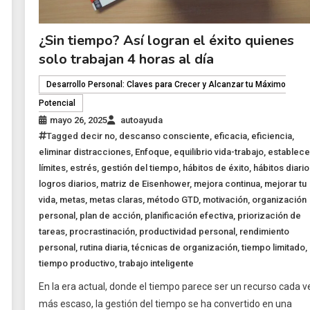
¿Sin tiempo? Así logran el éxito quienes
solo trabajan 4 horas al día
Desarrollo Personal: Claves para Crecer y Alcanzar tu Máximo
Potencial
mayo 26, 2025
autoayuda
Tagged
decir no
,
descanso consciente
,
eficacia
,
eficiencia
,
eliminar distracciones
,
Enfoque
,
equilibrio vida-trabajo
,
establece
límites
,
estrés
,
gestión del tiempo
,
hábitos de éxito
,
hábitos diario
logros diarios
,
matriz de Eisenhower
,
mejora continua
,
mejorar tu
vida
,
metas
,
metas claras
,
método GTD
,
motivación
,
organización
personal
,
plan de acción
,
planificación efectiva
,
priorización de
tareas
,
procrastinación
,
productividad personal
,
rendimiento
personal
,
rutina diaria
,
técnicas de organización
,
tiempo limitado
,
tiempo productivo
,
trabajo inteligente
En la era actual, donde el tiempo parece ser un recurso cada v
más escaso, la gestión del tiempo se ha convertido en una