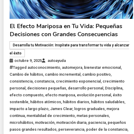
El Efecto Mariposa en Tu Vida: Pequeñas
Decisiones con Grandes Consecuencias
Desarrolla tu Motivación: Inspírate para transformar tu vida y alcanzar
el éxito
octubre 9, 2025
autoayuda
Tagged
autoconocimiento
,
automejora
,
bienestar emocional
,
Cambio de hábitos
,
cambio incremental
,
cambio positivo
,
consistencia
,
constancia
,
crecimiento exponencial
,
crecimiento
personal
,
decisiones pequeñas
,
desarrollo personal
,
Disciplina
,
efecto compuesto
,
efecto mariposa
,
evolución personal
,
éxito
sostenible
,
hábitos atómicos
,
hábitos diarios
,
hábitos saludables
,
impacto a largo plazo
,
James Clear
,
logros graduales
,
mejora
continua
,
mentalidad de crecimiento
,
metas personales
,
microhábitos
,
motivación
,
motivación diaria
,
paciencia
,
pequeños
pasos grandes resultados
,
perseverancia
,
poder de la constancia
,