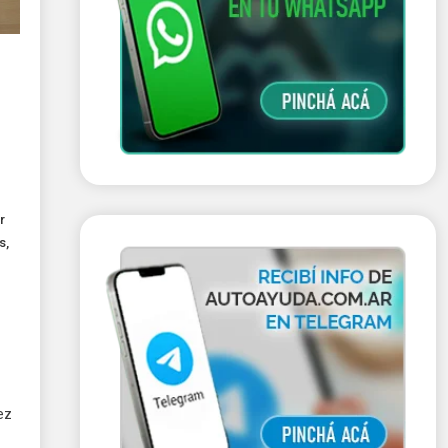
r
s
,
ez