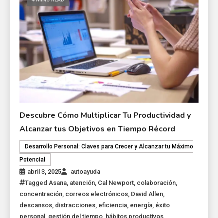
Descubre Cómo Multiplicar Tu Productividad y
Alcanzar tus Objetivos en Tiempo Récord
Desarrollo Personal: Claves para Crecer y Alcanzar tu Máximo
Potencial
abril 3, 2025
autoayuda
Tagged
Asana
,
atención
,
Cal Newport
,
colaboración
,
concentración
,
correos electrónicos
,
David Allen
,
descansos
,
distracciones
,
eficiencia
,
energía
,
éxito
personal
,
gestión del tiempo
,
hábitos productivos
,