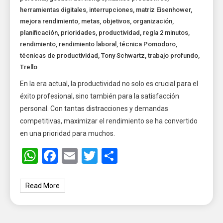
herramientas digitales
,
interrupciones
,
matriz Eisenhower
,
mejora rendimiento
,
metas
,
objetivos
,
organización
,
planificación
,
prioridades
,
productividad
,
regla 2 minutos
,
rendimiento
,
rendimiento laboral
,
técnica Pomodoro
,
técnicas de productividad
,
Tony Schwartz
,
trabajo profundo
,
Trello
En la era actual, la productividad no solo es crucial para el
éxito profesional, sino también para la satisfacción
personal. Con tantas distracciones y demandas
competitivas, maximizar el rendimiento se ha convertido
en una prioridad para muchos.
WhatsApp
Facebook
Email
Twitter
Share
Read More