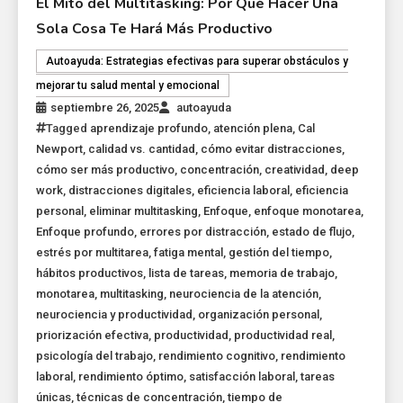
El Mito del Multitasking: Por Qué Hacer Una
Sola Cosa Te Hará Más Productivo
Autoayuda: Estrategias efectivas para superar obstáculos y
mejorar tu salud mental y emocional
septiembre 26, 2025
autoayuda
Tagged
aprendizaje profundo
,
atención plena
,
Cal
Newport
,
calidad vs. cantidad
,
cómo evitar distracciones
,
cómo ser más productivo
,
concentración
,
creatividad
,
deep
work
,
distracciones digitales
,
eficiencia laboral
,
eficiencia
personal
,
eliminar multitasking
,
Enfoque
,
enfoque monotarea
,
Enfoque profundo
,
errores por distracción
,
estado de flujo
,
estrés por multitarea
,
fatiga mental
,
gestión del tiempo
,
hábitos productivos
,
lista de tareas
,
memoria de trabajo
,
monotarea
,
multitasking
,
neurociencia de la atención
,
neurociencia y productividad
,
organización personal
,
priorización efectiva
,
productividad
,
productividad real
,
psicología del trabajo
,
rendimiento cognitivo
,
rendimiento
laboral
,
rendimiento óptimo
,
satisfacción laboral
,
tareas
únicas
,
técnicas de concentración
,
tiempo de