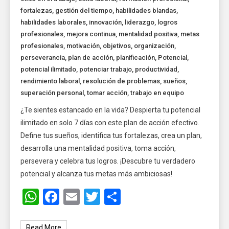
fortalezas
,
gestión del tiempo
,
habilidades blandas
,
habilidades laborales
,
innovación
,
liderazgo
,
logros
profesionales
,
mejora continua
,
mentalidad positiva
,
metas
profesionales
,
motivación
,
objetivos
,
organización
,
perseverancia
,
plan de acción
,
planificación
,
Potencial
,
potencial ilimitado
,
potenciar trabajo
,
productividad
,
rendimiento laboral
,
resolución de problemas
,
sueños
,
superación personal
,
tomar acción
,
trabajo en equipo
¿Te sientes estancado en la vida? Despierta tu potencial
ilimitado en solo 7 días con este plan de acción efectivo.
Define tus sueños, identifica tus fortalezas, crea un plan,
desarrolla una mentalidad positiva, toma acción,
persevera y celebra tus logros. ¡Descubre tu verdadero
potencial y alcanza tus metas más ambiciosas!
WhatsApp
Facebook
Email
Twitter
Share
Read More