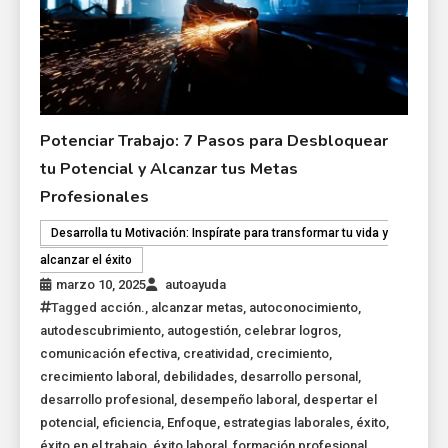
Potenciar Trabajo: 7 Pasos para Desbloquear
tu Potencial y Alcanzar tus Metas
Profesionales
Desarrolla tu Motivación: Inspírate para transformar tu vida y
alcanzar el éxito
marzo 10, 2025
autoayuda
Tagged
acción.
,
alcanzar metas
,
autoconocimiento
,
autodescubrimiento
,
autogestión
,
celebrar logros
,
comunicación efectiva
,
creatividad
,
crecimiento
,
crecimiento laboral
,
debilidades
,
desarrollo personal
,
desarrollo profesional
,
desempeño laboral
,
despertar el
potencial
,
eficiencia
,
Enfoque
,
estrategias laborales
,
éxito
,
éxito en el trabajo
,
éxito laboral
,
formación profesional
,