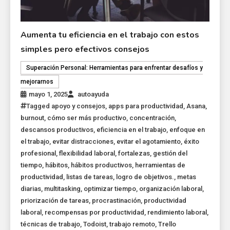
Aumenta tu eficiencia en el trabajo con estos
simples pero efectivos consejos
Superación Personal: Herramientas para enfrentar desafíos y
mejorarnos
mayo 1, 2025
autoayuda
Tagged
apoyo y consejos
,
apps para productividad
,
Asana
,
burnout
,
cómo ser más productivo
,
concentración
,
descansos productivos
,
eficiencia en el trabajo
,
enfoque en
el trabajo
,
evitar distracciones
,
evitar el agotamiento
,
éxito
profesional
,
flexibilidad laboral
,
fortalezas
,
gestión del
tiempo
,
hábitos
,
hábitos productivos
,
herramientas de
productividad
,
listas de tareas
,
logro de objetivos.
,
metas
diarias
,
multitasking
,
optimizar tiempo
,
organización laboral
,
priorización de tareas
,
procrastinación
,
productividad
laboral
,
recompensas por productividad
,
rendimiento laboral
,
técnicas de trabajo
,
Todoist
,
trabajo remoto
,
Trello