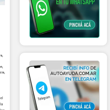
va
,
ón
,
cia
,
el
 la