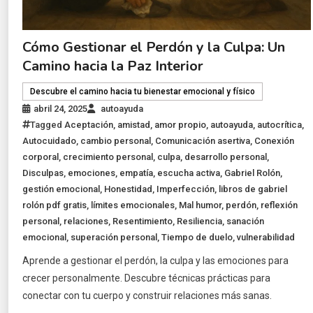
Cómo Gestionar el Perdón y la Culpa: Un
Camino hacia la Paz Interior
Descubre el camino hacia tu bienestar emocional y físico
abril 24, 2025
autoayuda
Tagged
Aceptación
,
amistad
,
amor propio
,
autoayuda
,
autocrítica
,
Autocuidado
,
cambio personal
,
Comunicación asertiva
,
Conexión
corporal
,
crecimiento personal
,
culpa
,
desarrollo personal
,
Disculpas
,
emociones
,
empatía
,
escucha activa
,
Gabriel Rolón
,
gestión emocional
,
Honestidad
,
Imperfección
,
libros de gabriel
rolón pdf gratis
,
límites emocionales
,
Mal humor
,
perdón
,
reflexión
personal
,
relaciones
,
Resentimiento
,
Resiliencia
,
sanación
emocional
,
superación personal
,
Tiempo de duelo
,
vulnerabilidad
Aprende a gestionar el perdón, la culpa y las emociones para
crecer personalmente. Descubre técnicas prácticas para
conectar con tu cuerpo y construir relaciones más sanas.