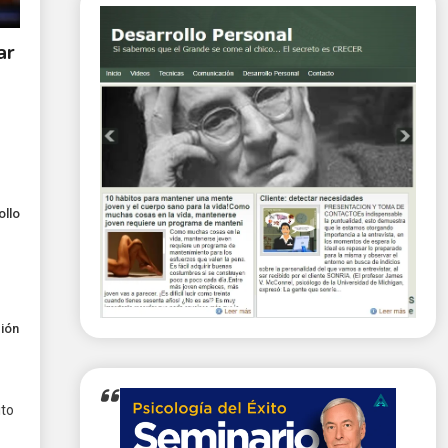
ar
ollo
ción
ito