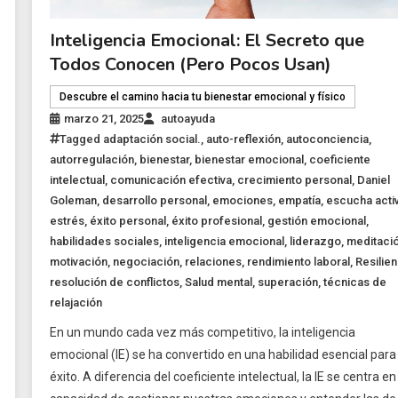
Inteligencia Emocional: El Secreto que
Todos Conocen (Pero Pocos Usan)
Descubre el camino hacia tu bienestar emocional y físico
marzo 21, 2025
autoayuda
Tagged
adaptación social.
,
auto-reflexión
,
autoconciencia
,
autorregulación
,
bienestar
,
bienestar emocional
,
coeficiente
intelectual
,
comunicación efectiva
,
crecimiento personal
,
Daniel
Goleman
,
desarrollo personal
,
emociones
,
empatía
,
escucha acti
estrés
,
éxito personal
,
éxito profesional
,
gestión emocional
,
habilidades sociales
,
inteligencia emocional
,
liderazgo
,
meditaci
motivación
,
negociación
,
relaciones
,
rendimiento laboral
,
Resilien
resolución de conflictos
,
Salud mental
,
superación
,
técnicas de
relajación
En un mundo cada vez más competitivo, la inteligencia
emocional (IE) se ha convertido en una habilidad esencial para 
éxito. A diferencia del coeficiente intelectual, la IE se centra en