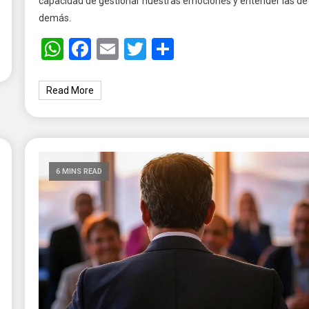
capacidad de gestionar nuestras emociones y entender las de 
demás.
WhatsApp
Facebook
Email
Twitter
Share
Read More
6 MINS READ