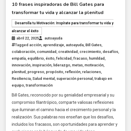
10 frases inspiradoras de Bill Gates para
transformar tu vida y alcanzar la plenitud
Desarrolla tu Motivación: Inspírate para transformar tu vida y
alcanzar el éxito
abril 22, 2025
autoayuda
Tagged
acción
,
aprendizaje
,
autoayuda
,
Bill Gates
,
colaboración
,
comunidad
,
creatividad
,
crecimiento
,
desafíos
,
empatía
,
equilibrio
,
éxito
,
felicidad
,
fracaso
,
humildad
,
innovación
,
inspiración
,
liderazgo
,
metas
,
motivación
,
plenitud
,
progreso
,
propósito
,
reflexión
,
relaciones
,
Resiliencia
,
Salud mental
,
superación personal
,
trabajo en
equipo
,
transformación
Bill Gates, reconocido por su genialidad empresarial y su
compromiso filantrópico, comparte valiosas reflexiones
que iluminan el camino hacia el crecimiento personal y la
realización. Sus palabras nos enseñan que los desafíos,
incluidos los fracasos, son oportunidades para aprender y