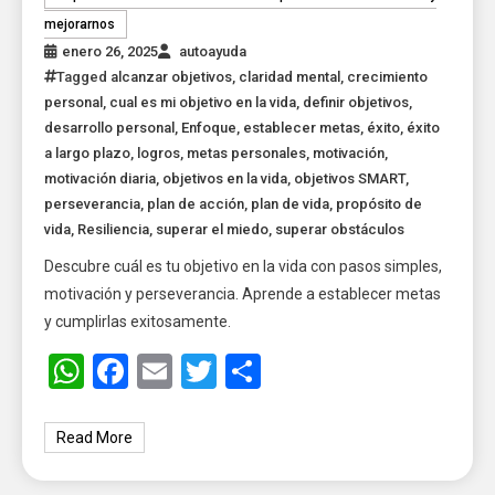
mejorarnos
enero 26, 2025
autoayuda
Tagged
alcanzar objetivos
,
claridad mental
,
crecimiento
personal
,
cual es mi objetivo en la vida
,
definir objetivos
,
desarrollo personal
,
Enfoque
,
establecer metas
,
éxito
,
éxito
a largo plazo
,
logros
,
metas personales
,
motivación
,
motivación diaria
,
objetivos en la vida
,
objetivos SMART
,
perseverancia
,
plan de acción
,
plan de vida
,
propósito de
vida
,
Resiliencia
,
superar el miedo
,
superar obstáculos
Descubre cuál es tu objetivo en la vida con pasos simples,
motivación y perseverancia. Aprende a establecer metas
y cumplirlas exitosamente.
WhatsApp
Facebook
Email
Twitter
Share
Read More