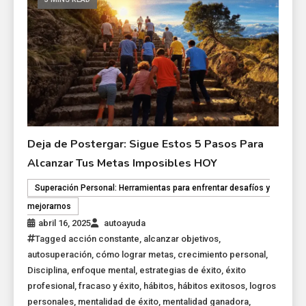
Deja de Postergar: Sigue Estos 5 Pasos Para
Alcanzar Tus Metas Imposibles HOY
Superación Personal: Herramientas para enfrentar desafíos y
mejorarnos
abril 16, 2025
autoayuda
Tagged
acción constante
,
alcanzar objetivos
,
autosuperación
,
cómo lograr metas
,
crecimiento personal
,
Disciplina
,
enfoque mental
,
estrategias de éxito
,
éxito
profesional
,
fracaso y éxito
,
hábitos
,
hábitos exitosos
,
logros
personales
,
mentalidad de éxito
,
mentalidad ganadora
,