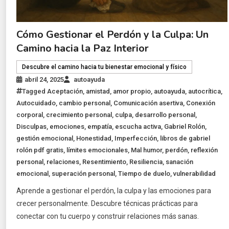
Cómo Gestionar el Perdón y la Culpa: Un
Camino hacia la Paz Interior
Descubre el camino hacia tu bienestar emocional y físico
abril 24, 2025
autoayuda
Tagged
Aceptación
,
amistad
,
amor propio
,
autoayuda
,
autocrítica
,
Autocuidado
,
cambio personal
,
Comunicación asertiva
,
Conexión
corporal
,
crecimiento personal
,
culpa
,
desarrollo personal
,
Disculpas
,
emociones
,
empatía
,
escucha activa
,
Gabriel Rolón
,
gestión emocional
,
Honestidad
,
Imperfección
,
libros de gabriel
rolón pdf gratis
,
límites emocionales
,
Mal humor
,
perdón
,
reflexión
personal
,
relaciones
,
Resentimiento
,
Resiliencia
,
sanación
emocional
,
superación personal
,
Tiempo de duelo
,
vulnerabilidad
Aprende a gestionar el perdón, la culpa y las emociones para
crecer personalmente. Descubre técnicas prácticas para
conectar con tu cuerpo y construir relaciones más sanas.