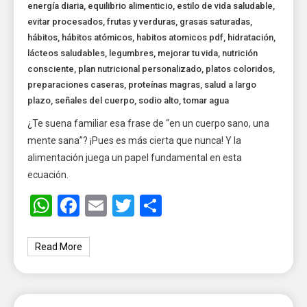
energía diaria
,
equilibrio alimenticio
,
estilo de vida saludable
,
evitar procesados
,
frutas y verduras
,
grasas saturadas
,
hábitos
,
hábitos atómicos
,
habitos atomicos pdf
,
hidratación
,
lácteos saludables
,
legumbres
,
mejorar tu vida
,
nutrición
consciente
,
plan nutricional personalizado
,
platos coloridos
,
preparaciones caseras
,
proteínas magras
,
salud a largo
plazo
,
señales del cuerpo
,
sodio alto
,
tomar agua
¿Te suena familiar esa frase de “en un cuerpo sano, una
mente sana”? ¡Pues es más cierta que nunca! Y la
alimentación juega un papel fundamental en esta
ecuación.
WhatsApp
Facebook
Email
Twitter
Share
Read More