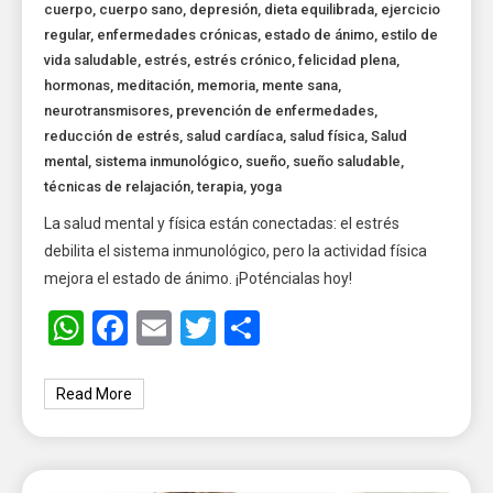
cuerpo
,
cuerpo sano
,
depresión
,
dieta equilibrada
,
ejercicio
regular
,
enfermedades crónicas
,
estado de ánimo
,
estilo de
vida saludable
,
estrés
,
estrés crónico
,
felicidad plena
,
hormonas
,
meditación
,
memoria
,
mente sana
,
neurotransmisores
,
prevención de enfermedades
,
reducción de estrés
,
salud cardíaca
,
salud física
,
Salud
mental
,
sistema inmunológico
,
sueño
,
sueño saludable
,
técnicas de relajación
,
terapia
,
yoga
La salud mental y física están conectadas: el estrés
debilita el sistema inmunológico, pero la actividad física
mejora el estado de ánimo. ¡Poténcialas hoy!
WhatsApp
Facebook
Email
Twitter
Share
Read More