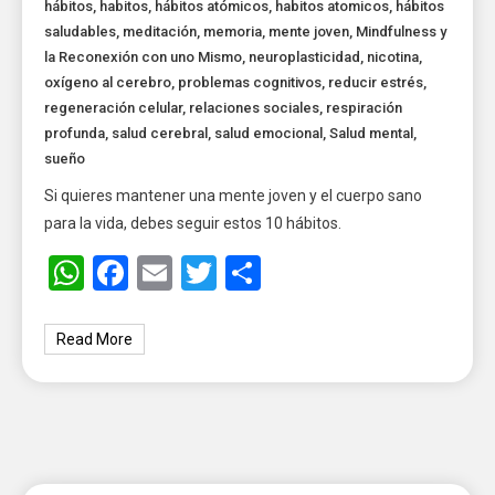
hábitos
,
habitos
,
hábitos atómicos
,
habitos atomicos
,
hábitos
saludables
,
meditación
,
memoria
,
mente joven
,
Mindfulness y
la Reconexión con uno Mismo
,
neuroplasticidad
,
nicotina
,
oxígeno al cerebro
,
problemas cognitivos
,
reducir estrés
,
regeneración celular
,
relaciones sociales
,
respiración
profunda
,
salud cerebral
,
salud emocional
,
Salud mental
,
sueño
Si quieres mantener una mente joven y el cuerpo sano
para la vida, debes seguir estos 10 hábitos.
WhatsApp
Facebook
Email
Twitter
Share
Read More