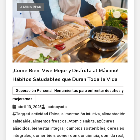
3 MINS READ
¡Come Bien, Vive Mejor y Disfruta al Máximo!
Hábitos Saludables que Duran Toda la Vida
Superación Personal: Herramientas para enfrentar desafíos y
mejorarnos
abril 13, 2025
autoayuda
Tagged
actividad física
,
alimentación intuitiva
,
alimentación
saludable
,
alimentos frescos
,
Atomic Habits
,
azúcares
añadidos
,
bienestar integral
,
cambios sostenibles
,
cereales
integrales
,
comer bien
,
comer con conciencia
,
comida real
,