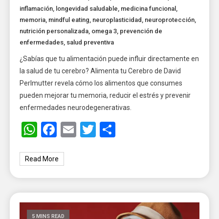
inflamación
,
longevidad saludable
,
medicina funcional
,
memoria
,
mindful eating
,
neuroplasticidad
,
neuroprotección
,
nutrición personalizada
,
omega 3
,
prevención de
enfermedades
,
salud preventiva
¿Sabías que tu alimentación puede influir directamente en
la salud de tu cerebro? Alimenta tu Cerebro de David
Perlmutter revela cómo los alimentos que consumes
pueden mejorar tu memoria, reducir el estrés y prevenir
enfermedades neurodegenerativas.
WhatsApp
Facebook
Email
Twitter
Share
Read More
5 MINS READ