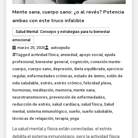
Mente sana, cuerpo sano: ¿o al revés? Potencia
ambas con este truco infalible
Salud Mental: Consejos y estrategias para tu bienestar
emocional
marzo 25, 2025
autoayuda
Tagged
actividad física
,
ansiedad
,
apoyo social
,
ayuda
profesional
,
bienestar general
,
cognición
,
conexión mente-
cuerpo
,
cuerpo sano
,
depresión
,
dieta equilibrada
,
ejercicio
regular
,
enfermedades crónicas
,
estado de ánimo
,
estilo de
vida saludable
,
estrés
,
estrés crónico
,
felicidad plena
,
hormonas
,
meditación
,
memoria
,
mente sana
,
neurotransmisores
,
prevención de enfermedades
,
reducción de estrés
,
salud cardíaca
,
salud física
,
Salud
mental
,
sistema inmunológico
,
sueño
,
sueño saludable
,
técnicas de relajación
,
terapia
,
yoga
La salud mental y física están conectadas: el estrés
debilita el sistema inmunológico, pero la actividad física