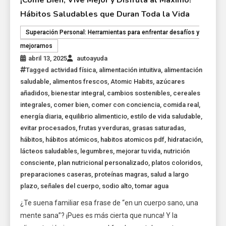
Hábitos Saludables que Duran Toda la Vida
Superación Personal: Herramientas para enfrentar desafíos y
mejorarnos
abril 13, 2025
autoayuda
Tagged
actividad física
,
alimentación intuitiva
,
alimentación
saludable
,
alimentos frescos
,
Atomic Habits
,
azúcares
añadidos
,
bienestar integral
,
cambios sostenibles
,
cereales
integrales
,
comer bien
,
comer con conciencia
,
comida real
,
energía diaria
,
equilibrio alimenticio
,
estilo de vida saludable
,
evitar procesados
,
frutas y verduras
,
grasas saturadas
,
hábitos
,
hábitos atómicos
,
habitos atomicos pdf
,
hidratación
,
lácteos saludables
,
legumbres
,
mejorar tu vida
,
nutrición
consciente
,
plan nutricional personalizado
,
platos coloridos
,
preparaciones caseras
,
proteínas magras
,
salud a largo
plazo
,
señales del cuerpo
,
sodio alto
,
tomar agua
¿Te suena familiar esa frase de “en un cuerpo sano, una
mente sana”? ¡Pues es más cierta que nunca! Y la