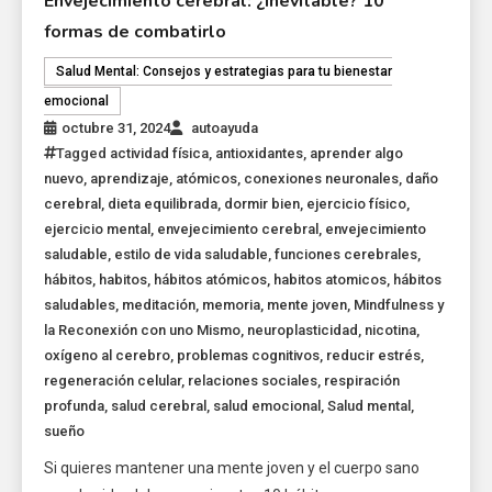
Envejecimiento cerebral: ¿Inevitable? 10
formas de combatirlo
Salud Mental: Consejos y estrategias para tu bienestar
emocional
octubre 31, 2024
autoayuda
Tagged
actividad física
,
antioxidantes
,
aprender algo
nuevo
,
aprendizaje
,
atómicos
,
conexiones neuronales
,
daño
cerebral
,
dieta equilibrada
,
dormir bien
,
ejercicio físico
,
ejercicio mental
,
envejecimiento cerebral
,
envejecimiento
saludable
,
estilo de vida saludable
,
funciones cerebrales
,
hábitos
,
habitos
,
hábitos atómicos
,
habitos atomicos
,
hábitos
saludables
,
meditación
,
memoria
,
mente joven
,
Mindfulness y
la Reconexión con uno Mismo
,
neuroplasticidad
,
nicotina
,
oxígeno al cerebro
,
problemas cognitivos
,
reducir estrés
,
regeneración celular
,
relaciones sociales
,
respiración
profunda
,
salud cerebral
,
salud emocional
,
Salud mental
,
sueño
Si quieres mantener una mente joven y el cuerpo sano