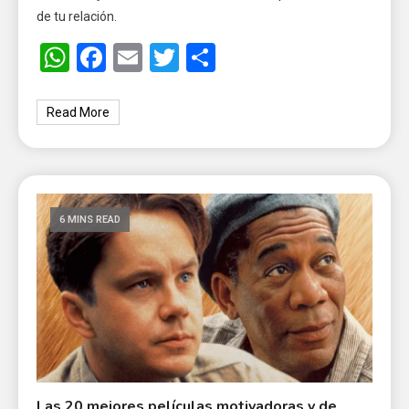
de tu relación.
WhatsApp
Facebook
Email
Twitter
Share
Read More
6 MINS READ
Las 20 mejores películas motivadoras y de