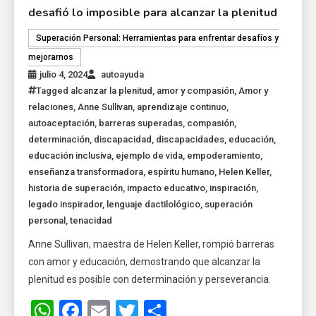
desafió lo imposible para alcanzar la plenitud
Superación Personal: Herramientas para enfrentar desafíos y
mejorarnos
julio 4, 2024
autoayuda
Tagged
alcanzar la plenitud
,
amor y compasión
,
Amor y
relaciones
,
Anne Sullivan
,
aprendizaje continuo
,
autoaceptación
,
barreras superadas
,
compasión
,
determinación
,
discapacidad
,
discapacidades
,
educación
,
educación inclusiva
,
ejemplo de vida
,
empoderamiento
,
enseñanza transformadora
,
espíritu humano
,
Helen Keller
,
historia de superación
,
impacto educativo
,
inspiración
,
legado inspirador
,
lenguaje dactilológico
,
superación
personal
,
tenacidad
Anne Sullivan, maestra de Helen Keller, rompió barreras
con amor y educación, demostrando que alcanzar la
plenitud es posible con determinación y perseverancia.
WhatsApp
Facebook
Email
Twitter
Share