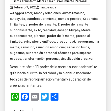
Libros Transformadores para tu Crecimiento Personal
febrero 7, 2025
autoayuda
Tagged
amor
,
Amor y relaciones
,
autoafirmación
,
autoayuda
,
autodescubrimiento
,
cambio positivo
,
Creencias
limitantes
,
el poder de la mente
,
El poder de la mente
subconsciente
,
éxito
,
felicidad
,
Joseph Murphy
,
Mente
subconsciente
,
plenitud
,
poder de la mente
,
potencial
ilimitado
,
principios científicos
,
prosperidad
,
reprogramar la
mente
,
sanación
,
sanación emocional
,
sanación física
,
sugestión
,
superación personal
,
técnicas para superar
miedos
,
transformación personal
,
visualización creativa
Descubre cómo “El poder de la mente subconsciente” te
guía hacia el éxito, la felicidad y la plenitud mediante
técnicas de reprogramación mental y superación de
creencias limitantes.
WhatsApp
Facebook
Email
Twitter
Share