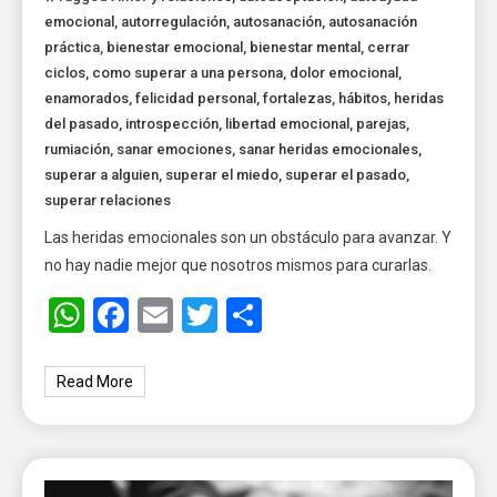
emocional
,
autorregulación
,
autosanación
,
autosanación
práctica
,
bienestar emocional
,
bienestar mental
,
cerrar
ciclos
,
como superar a una persona
,
dolor emocional
,
enamorados
,
felicidad personal
,
fortalezas
,
hábitos
,
heridas
del pasado
,
introspección
,
libertad emocional
,
parejas
,
rumiación
,
sanar emociones
,
sanar heridas emocionales
,
superar a alguien
,
superar el miedo
,
superar el pasado
,
superar relaciones
Las heridas emocionales son un obstáculo para avanzar. Y
no hay nadie mejor que nosotros mismos para curarlas.
WhatsApp
Facebook
Email
Twitter
Share
Read More