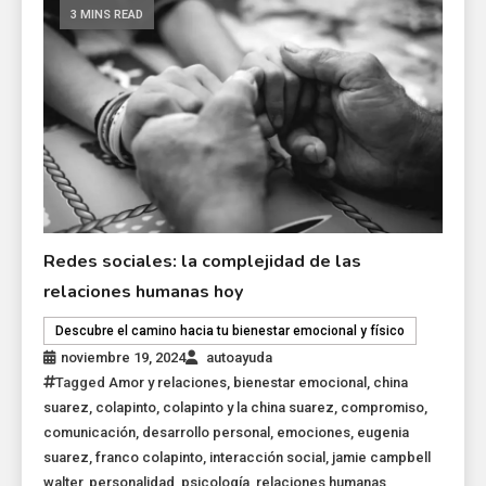
3 MINS READ
Redes sociales: la complejidad de las
relaciones humanas hoy
Descubre el camino hacia tu bienestar emocional y físico
noviembre 19, 2024
autoayuda
Tagged
Amor y relaciones
,
bienestar emocional
,
china
suarez
,
colapinto
,
colapinto y la china suarez
,
compromiso
,
comunicación
,
desarrollo personal
,
emociones
,
eugenia
suarez
,
franco colapinto
,
interacción social
,
jamie campbell
walter
,
personalidad
,
psicología
,
relaciones humanas
,