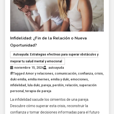
Infidelidad: ¿Fin de la Relación o Nueva
Oportunidad?
Autoayuda: Estrategias efectivas para superar obstáculos y
mejorar tu salud mental y emocional
noviembre 15, 2024
autoayuda
Tagged
Amor y relaciones
,
comunicación
,
confianza
,
crisis
,
duki emilia
,
emilia mernes
,
emilia y duki
,
emociones
,
infidelidad
,
lula duki
,
pareja
,
perdón
,
relación
,
superación
personal
,
terapia de pareja
La infidelidad sacude los cimientos de una pareja.
Descubre cómo superar esta crisis, reconstruir la
confianza y tomar decisiones informadas para el futuro