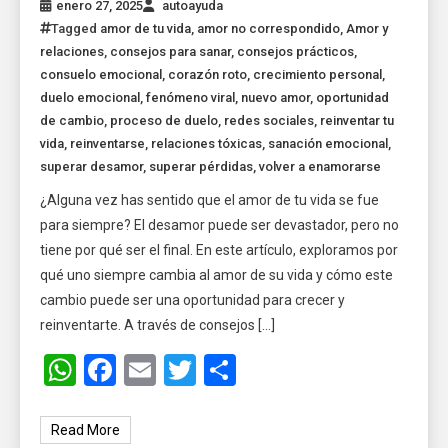
enero 27, 2025
autoayuda
Tagged
amor de tu vida
,
amor no correspondido
,
Amor y
relaciones
,
consejos para sanar
,
consejos prácticos
,
consuelo emocional
,
corazón roto
,
crecimiento personal
,
duelo emocional
,
fenómeno viral
,
nuevo amor
,
oportunidad
de cambio
,
proceso de duelo
,
redes sociales
,
reinventar tu
vida
,
reinventarse
,
relaciones tóxicas
,
sanación emocional
,
superar desamor
,
superar pérdidas
,
volver a enamorarse
¿Alguna vez has sentido que el amor de tu vida se fue
para siempre? El desamor puede ser devastador, pero no
tiene por qué ser el final. En este artículo, exploramos por
qué uno siempre cambia al amor de su vida y cómo este
cambio puede ser una oportunidad para crecer y
reinventarte. A través de consejos […]
WhatsApp
Facebook
Email
Twitter
Share
Read More