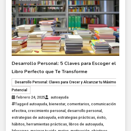
Desarrollo Personal: 5 Claves para Escoger el
Libro Perfecto que Te Transforme
Desarrollo Personal: Claves para Crecer y Alcanzar tu Máximo
Potencial
febrero 24, 2025
autoayuda
Tagged
autoayuda
,
bienestar
,
comentarios
,
comunicación
efectiva
,
crecimiento personal
,
desarrollo personal
,
estrategias de autoayuda
,
estrategias prácticas
,
éxito
,
hábitos
,
herramientas prácticas
,
libros de autoayuda
,
liderazgo
,
mejorar tu vida
,
metas
,
motivación
,
objetivos
,