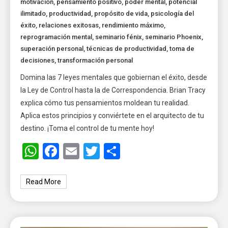
motivación
,
pensamiento positivo
,
poder mental
,
potencial
ilimitado
,
productividad
,
propósito de vida
,
psicología del
éxito
,
relaciones exitosas
,
rendimiento máximo
,
reprogramación mental
,
seminario fénix
,
seminario Phoenix
,
superación personal
,
técnicas de productividad
,
toma de
decisiones
,
transformación personal
Domina las 7 leyes mentales que gobiernan el éxito, desde
la Ley de Control hasta la de Correspondencia. Brian Tracy
explica cómo tus pensamientos moldean tu realidad.
Aplica estos principios y conviértete en el arquitecto de tu
destino. ¡Toma el control de tu mente hoy!
WhatsApp
Facebook
Email
Twitter
Share
Read More