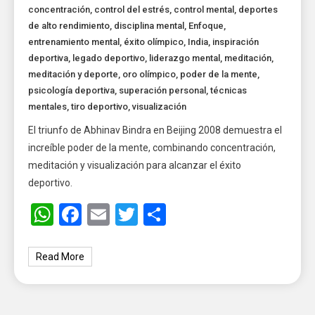
concentración
,
control del estrés
,
control mental
,
deportes
de alto rendimiento
,
disciplina mental
,
Enfoque
,
entrenamiento mental
,
éxito olímpico
,
India
,
inspiración
deportiva
,
legado deportivo
,
liderazgo mental
,
meditación
,
meditación y deporte
,
oro olímpico
,
poder de la mente
,
psicología deportiva
,
superación personal
,
técnicas
mentales
,
tiro deportivo
,
visualización
El triunfo de Abhinav Bindra en Beijing 2008 demuestra el
increíble poder de la mente, combinando concentración,
meditación y visualización para alcanzar el éxito
deportivo.
WhatsApp
Facebook
Email
Twitter
Share
Read More