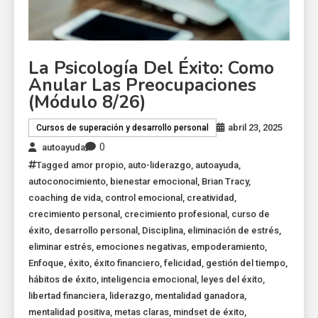
La Psicología Del Éxito: Como
Anular Las Preocupaciones
(Módulo 8/26)
abril 23, 2025
Cursos de superación y desarrollo personal
0
autoayuda
Tagged
amor propio
,
auto-liderazgo
,
autoayuda
,
autoconocimiento
,
bienestar emocional
,
Brian Tracy
,
coaching de vida
,
control emocional
,
creatividad
,
crecimiento personal
,
crecimiento profesional
,
curso de
éxito
,
desarrollo personal
,
Disciplina
,
eliminación de estrés
,
eliminar estrés
,
emociones negativas
,
empoderamiento
,
Enfoque
,
éxito
,
éxito financiero
,
felicidad
,
gestión del tiempo
,
hábitos de éxito
,
inteligencia emocional
,
leyes del éxito
,
libertad financiera
,
liderazgo
,
mentalidad ganadora
,
mentalidad positiva
,
metas claras
,
mindset de éxito
,