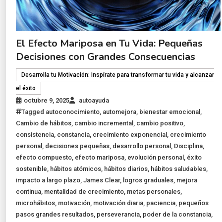
El Efecto Mariposa en Tu Vida: Pequeñas
Decisiones con Grandes Consecuencias
Desarrolla tu Motivación: Inspírate para transformar tu vida y alcanzar
el éxito
octubre 9, 2025
autoayuda
Tagged
autoconocimiento
,
automejora
,
bienestar emocional
,
Cambio de hábitos
,
cambio incremental
,
cambio positivo
,
consistencia
,
constancia
,
crecimiento exponencial
,
crecimiento
personal
,
decisiones pequeñas
,
desarrollo personal
,
Disciplina
,
efecto compuesto
,
efecto mariposa
,
evolución personal
,
éxito
sostenible
,
hábitos atómicos
,
hábitos diarios
,
hábitos saludables
,
impacto a largo plazo
,
James Clear
,
logros graduales
,
mejora
continua
,
mentalidad de crecimiento
,
metas personales
,
microhábitos
,
motivación
,
motivación diaria
,
paciencia
,
pequeños
pasos grandes resultados
,
perseverancia
,
poder de la constancia
,