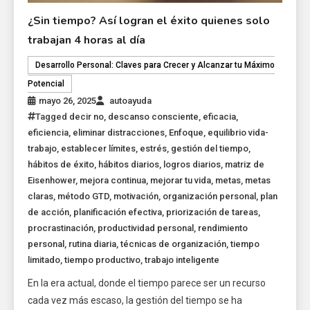
¿Sin tiempo? Así logran el éxito quienes solo
trabajan 4 horas al día
Desarrollo Personal: Claves para Crecer y Alcanzar tu Máximo
Potencial
mayo 26, 2025
autoayuda
Tagged
decir no
,
descanso consciente
,
eficacia
,
eficiencia
,
eliminar distracciones
,
Enfoque
,
equilibrio vida-
trabajo
,
establecer límites
,
estrés
,
gestión del tiempo
,
hábitos de éxito
,
hábitos diarios
,
logros diarios
,
matriz de
Eisenhower
,
mejora continua
,
mejorar tu vida
,
metas
,
metas
claras
,
método GTD
,
motivación
,
organización personal
,
plan
de acción
,
planificación efectiva
,
priorización de tareas
,
procrastinación
,
productividad personal
,
rendimiento
personal
,
rutina diaria
,
técnicas de organización
,
tiempo
limitado
,
tiempo productivo
,
trabajo inteligente
En la era actual, donde el tiempo parece ser un recurso
cada vez más escaso, la gestión del tiempo se ha