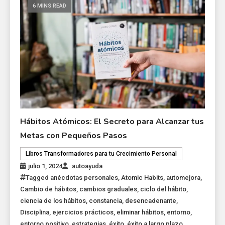
6 MINS READ
Hábitos Atómicos: El Secreto para Alcanzar tus
Metas con Pequeños Pasos
Libros Transformadores para tu Crecimiento Personal
julio 1, 2024
autoayuda
Tagged
anécdotas personales
,
Atomic Habits
,
automejora
,
Cambio de hábitos
,
cambios graduales
,
ciclo del hábito
,
ciencia de los hábitos
,
constancia
,
desencadenante
,
Disciplina
,
ejercicios prácticos
,
eliminar hábitos
,
entorno
,
entorno positivo
,
estrategias
,
éxito
,
éxito a largo plazo
,