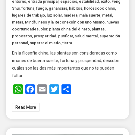
entorno
,
entrada principal
,
espacios
,
estabilidad
,
éxito
,
Feng
Shui
,
fortuna
,
fuego
,
ganancias
,
hábitos
,
horóscopo chino
,
lugares de trabajo
,
luz solar
,
madera
,
mala suerte
,
metal
,
metas
,
Mindfulness y la Reconexión con uno Mismo
,
nuevas
oportunidades
,
olor
,
planta china del dinero
,
plantas
,
propositos
,
prosperidad
,
purificar
,
Salud mental
,
superación
personal
,
superar el miedo
,
tierra
En la filosofía china, las plantas son consideradas como
imanes de buena suerte, fortuna y prosperidad; descubrí
cuáles son las dos más importantes que no te pueden
faltar
WhatsApp
Facebook
Email
Twitter
Share
Read More