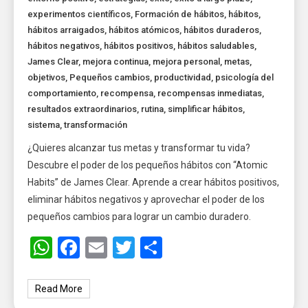
experimentos científicos
,
Formación de hábitos
,
hábitos
,
hábitos arraigados
,
hábitos atómicos
,
hábitos duraderos
,
hábitos negativos
,
hábitos positivos
,
hábitos saludables
,
James Clear
,
mejora continua
,
mejora personal
,
metas
,
objetivos
,
Pequeños cambios
,
productividad
,
psicología del
comportamiento
,
recompensa
,
recompensas inmediatas
,
resultados extraordinarios
,
rutina
,
simplificar hábitos
,
sistema
,
transformación
¿Quieres alcanzar tus metas y transformar tu vida?
Descubre el poder de los pequeños hábitos con “Atomic
Habits” de James Clear. Aprende a crear hábitos positivos,
eliminar hábitos negativos y aprovechar el poder de los
pequeños cambios para lograr un cambio duradero.
WhatsApp
Facebook
Email
Twitter
Share
Read More