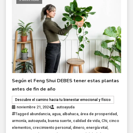
Según el Feng Shui DEBES tener estas plantas
antes de fin de año
Descubre el camino hacia tu bienestar emocional y físico
noviembre 21, 2024
autoayuda
Tagged
abundancia
,
agua
,
albahaca
,
área de prosperidad
,
armonía
,
autoayuda
,
buena suerte
,
calidad de vida
,
Chi
,
cinco
elementos
,
crecimiento personal
,
dinero
,
energía vital
,