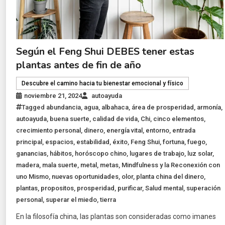
Según el Feng Shui DEBES tener estas
plantas antes de fin de año
Descubre el camino hacia tu bienestar emocional y físico
noviembre 21, 2024
autoayuda
Tagged
abundancia
,
agua
,
albahaca
,
área de prosperidad
,
armonía
,
autoayuda
,
buena suerte
,
calidad de vida
,
Chi
,
cinco elementos
,
crecimiento personal
,
dinero
,
energía vital
,
entorno
,
entrada
principal
,
espacios
,
estabilidad
,
éxito
,
Feng Shui
,
fortuna
,
fuego
,
ganancias
,
hábitos
,
horóscopo chino
,
lugares de trabajo
,
luz solar
,
madera
,
mala suerte
,
metal
,
metas
,
Mindfulness y la Reconexión con
uno Mismo
,
nuevas oportunidades
,
olor
,
planta china del dinero
,
plantas
,
propositos
,
prosperidad
,
purificar
,
Salud mental
,
superación
personal
,
superar el miedo
,
tierra
En la filosofía china, las plantas son consideradas como imanes