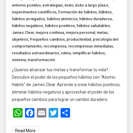
entorno positivo
,
estrategias
,
éxito
,
éxito a largo plazo
,
experimentos científicos
,
Formación de hábitos
,
hábitos
,
hábitos arraigados
,
hábitos atómicos
,
hábitos duraderos
,
hábitos negativos
,
hábitos positivos
,
hábitos saludables
,
James Clear
,
mejora continua
,
mejora personal
,
metas
,
objetivos
,
Pequeños cambios
,
productividad
,
psicología del
comportamiento
,
recompensa
,
recompensas inmediatas
,
resultados extraordinarios
,
rutina
,
simplificar hábitos
,
sistema
,
transformación
¿Quieres alcanzar tus metas y transformar tu vida?
Descubre el poder de los pequeños hábitos con “Atomic
Habits” de James Clear. Aprende a crear hábitos positivos,
eliminar hábitos negativos y aprovechar el poder de los
pequeños cambios para lograr un cambio duradero.
WhatsApp
Facebook
Email
Twitter
Share
Read More