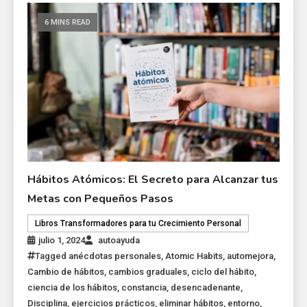
6 MINS READ
Hábitos Atómicos: El Secreto para Alcanzar tus
Metas con Pequeños Pasos
Libros Transformadores para tu Crecimiento Personal
julio 1, 2024
autoayuda
Tagged
anécdotas personales
,
Atomic Habits
,
automejora
,
Cambio de hábitos
,
cambios graduales
,
ciclo del hábito
,
ciencia de los hábitos
,
constancia
,
desencadenante
,
Disciplina
,
ejercicios prácticos
,
eliminar hábitos
,
entorno
,