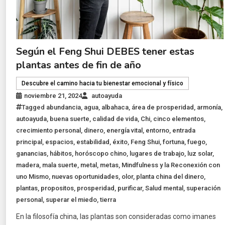
Según el Feng Shui DEBES tener estas
plantas antes de fin de año
Descubre el camino hacia tu bienestar emocional y físico
noviembre 21, 2024
autoayuda
Tagged
abundancia
,
agua
,
albahaca
,
área de prosperidad
,
armonía
,
autoayuda
,
buena suerte
,
calidad de vida
,
Chi
,
cinco elementos
,
crecimiento personal
,
dinero
,
energía vital
,
entorno
,
entrada
principal
,
espacios
,
estabilidad
,
éxito
,
Feng Shui
,
fortuna
,
fuego
,
ganancias
,
hábitos
,
horóscopo chino
,
lugares de trabajo
,
luz solar
,
madera
,
mala suerte
,
metal
,
metas
,
Mindfulness y la Reconexión con
uno Mismo
,
nuevas oportunidades
,
olor
,
planta china del dinero
,
plantas
,
propositos
,
prosperidad
,
purificar
,
Salud mental
,
superación
personal
,
superar el miedo
,
tierra
En la filosofía china, las plantas son consideradas como imanes