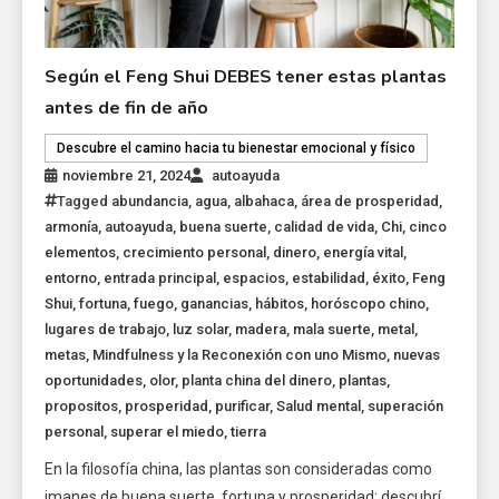
Según el Feng Shui DEBES tener estas plantas
antes de fin de año
Descubre el camino hacia tu bienestar emocional y físico
noviembre 21, 2024
autoayuda
Tagged
abundancia
,
agua
,
albahaca
,
área de prosperidad
,
armonía
,
autoayuda
,
buena suerte
,
calidad de vida
,
Chi
,
cinco
elementos
,
crecimiento personal
,
dinero
,
energía vital
,
entorno
,
entrada principal
,
espacios
,
estabilidad
,
éxito
,
Feng
Shui
,
fortuna
,
fuego
,
ganancias
,
hábitos
,
horóscopo chino
,
lugares de trabajo
,
luz solar
,
madera
,
mala suerte
,
metal
,
metas
,
Mindfulness y la Reconexión con uno Mismo
,
nuevas
oportunidades
,
olor
,
planta china del dinero
,
plantas
,
propositos
,
prosperidad
,
purificar
,
Salud mental
,
superación
personal
,
superar el miedo
,
tierra
En la filosofía china, las plantas son consideradas como
imanes de buena suerte, fortuna y prosperidad; descubrí