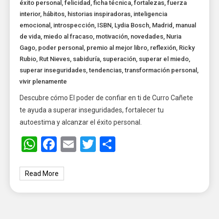
éxito personal
,
felicidad
,
ficha técnica
,
fortalezas
,
fuerza
interior
,
hábitos
,
historias inspiradoras
,
inteligencia
emocional
,
introspección
,
ISBN
,
Lydia Bosch
,
Madrid
,
manual
de vida
,
miedo al fracaso
,
motivación
,
novedades
,
Nuria
Gago
,
poder personal
,
premio al mejor libro
,
reflexión
,
Ricky
Rubio
,
Rut Nieves
,
sabiduría
,
superación
,
superar el miedo
,
superar inseguridades
,
tendencias
,
transformación personal
,
vivir plenamente
Descubre cómo El poder de confiar en ti de Curro Cañete
te ayuda a superar inseguridades, fortalecer tu
autoestima y alcanzar el éxito personal.
WhatsApp
Facebook
Email
Twitter
Share
Read More