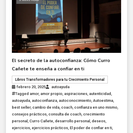
El secreto de la autoconfianza: Cómo Curro
Cañete te enseña a confiar en ti
Libros Transformadores para tu Crecimiento Personal
febrero 20, 2025
autoayuda
Tagged
amor
,
amor propio
,
aspiraciones
,
autenticidad
,
autoayuda
,
autoconfianza
,
autoconocimiento
,
Autoestima
,
best seller
,
cambio de vida
,
coach
,
confianza en uno mismo
,
consejos prácticos
,
consulta de coach
,
crecimiento
personal
,
Curro Cañete
,
desarrollo personal
,
deseos
,
ejercicios
,
ejercicios prácticos
,
El poder de confiar en ti
,