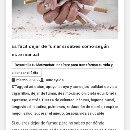
Es facil dejar de fumar si sabes como según
este manual
Desarrolla tu Motivación: Inspírate para transformar tu vida y
alcanzar el éxito
marzo 9, 2022
autoayuda
Tagged
adicción
,
apoyo
,
apoyo y consejos
,
calidad de vida
,
cigarrillos
,
dejar de fumar
,
desintoxicación
,
dieta equilibrada
,
ejercicio
,
estrés
,
fuerza de voluntad
,
hábitos
,
higiene bucal
,
longevidad
,
nicotina
,
pulmones
,
reducción de estrés
,
respirar
mejor
,
salud
,
superar el miedo
,
terapia
,
vida saludable
Si quieres dejar de fumar, pero no sabes por dónde