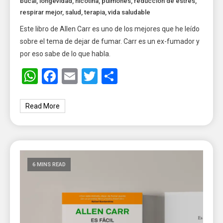
bucal
,
longevidad
,
nicotina
,
pulmones
,
reducción de estrés
,
respirar mejor
,
salud
,
terapia
,
vida saludable
Este libro de Allen Carr es uno de los mejores que he leído
sobre el tema de dejar de fumar. Carr es un ex-fumador y
por eso sabe de lo que habla.
WhatsApp
Facebook
Email
Twitter
Share
Read More
6 MINS READ