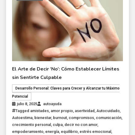
El Arte de Decir ‘No’: Cómo Establecer Límites
sin Sentirte Culpable
Desarrollo Personal: Claves para Crecer y Alcanzar tu Máximo
Potencial
julio 8, 2025
autoayuda
Tagged
amistades
,
amor propio
,
asertividad
,
Autocuidado
,
Autoestima
,
bienestar
,
burnout
,
compromisos
,
comunicación
,
crecimiento personal
,
culpa
,
decir no con amor
,
empoderamiento
,
energía
,
equilibrio
,
estrés emocional
,