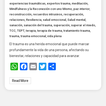
experiencias traumáticas
,
expertos trauma
,
meditación
,
Mindfulness y la Reconexión con uno Mismo
,
paz interior
,
reconstrucción
,
recuerdos intrusivos
,
recuperación
,
relaciones
,
Resiliencia
,
salud emocional
,
Salud mental
,
sanación
,
sanación del trauma
,
superación
,
superar el miedo
,
TCC
,
TEPT
,
terapia
,
terapia de trauma
,
tratamiento trauma
,
trauma
,
trauma emocional
,
vida plena
El trauma es una herida emocional que puede marcar
profundamente la vida de una persona, afectando su
bienestar, relaciones y capacidad para avanzar.
WhatsApp
Facebook
Email
Twitter
Share
Read More