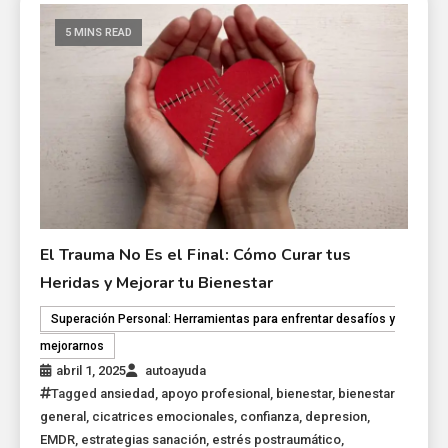
5 MINS READ
El Trauma No Es el Final: Cómo Curar tus
Heridas y Mejorar tu Bienestar
Superación Personal: Herramientas para enfrentar desafíos y
mejorarnos
abril 1, 2025
autoayuda
Tagged
ansiedad
,
apoyo profesional
,
bienestar
,
bienestar
general
,
cicatrices emocionales
,
confianza
,
depresion
,
EMDR
,
estrategias sanación
,
estrés postraumático
,