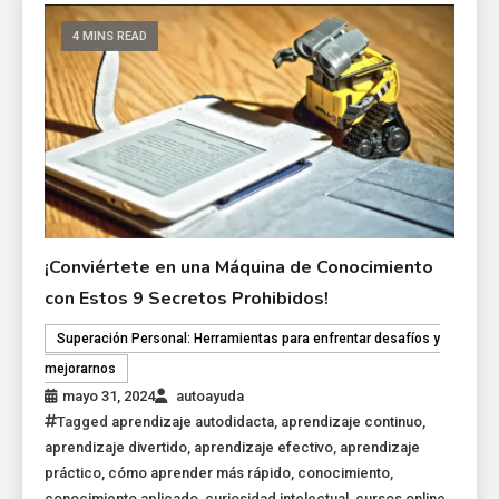
4 MINS READ
¡Conviértete en una Máquina de Conocimiento
con Estos 9 Secretos Prohibidos!
Superación Personal: Herramientas para enfrentar desafíos y
mejorarnos
mayo 31, 2024
autoayuda
Tagged
aprendizaje autodidacta
,
aprendizaje continuo
,
aprendizaje divertido
,
aprendizaje efectivo
,
aprendizaje
práctico
,
cómo aprender más rápido
,
conocimiento
,
conocimiento aplicado
,
curiosidad intelectual
,
cursos online
,