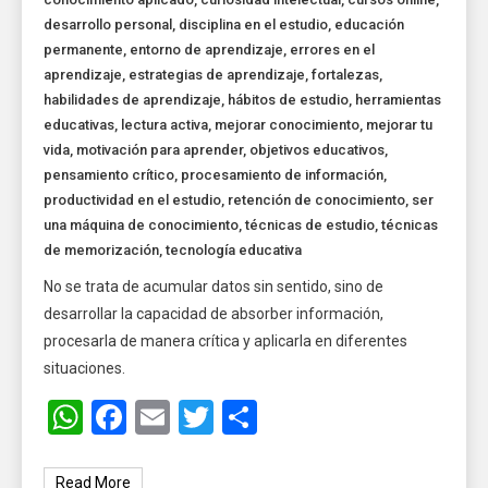
desarrollo personal
,
disciplina en el estudio
,
educación
permanente
,
entorno de aprendizaje
,
errores en el
aprendizaje
,
estrategias de aprendizaje
,
fortalezas
,
habilidades de aprendizaje
,
hábitos de estudio
,
herramientas
educativas
,
lectura activa
,
mejorar conocimiento
,
mejorar tu
vida
,
motivación para aprender
,
objetivos educativos
,
pensamiento crítico
,
procesamiento de información
,
productividad en el estudio
,
retención de conocimiento
,
ser
una máquina de conocimiento
,
técnicas de estudio
,
técnicas
de memorización
,
tecnología educativa
No se trata de acumular datos sin sentido, sino de
desarrollar la capacidad de absorber información,
procesarla de manera crítica y aplicarla en diferentes
situaciones.
WhatsApp
Facebook
Email
Twitter
Share
Read More