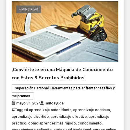
4 MINS READ
¡Conviértete en una Máquina de Conocimiento
con Estos 9 Secretos Prohibidos!
Superación Personal: Herramientas para enfrentar desafíos y
mejorarnos
mayo 31, 2024
autoayuda
Tagged
aprendizaje autodidacta
,
aprendizaje continuo
,
aprendizaje divertido
,
aprendizaje efectivo
,
aprendizaje
práctico
,
cómo aprender más rápido
,
conocimiento
,
conocimiento aplicado
,
curiosidad intelectual
,
cursos online
,