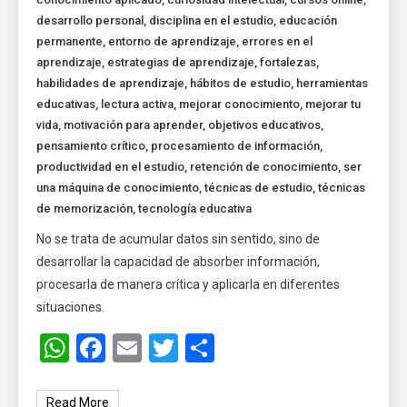
desarrollo personal
,
disciplina en el estudio
,
educación
permanente
,
entorno de aprendizaje
,
errores en el
aprendizaje
,
estrategias de aprendizaje
,
fortalezas
,
habilidades de aprendizaje
,
hábitos de estudio
,
herramientas
educativas
,
lectura activa
,
mejorar conocimiento
,
mejorar tu
vida
,
motivación para aprender
,
objetivos educativos
,
pensamiento crítico
,
procesamiento de información
,
productividad en el estudio
,
retención de conocimiento
,
ser
una máquina de conocimiento
,
técnicas de estudio
,
técnicas
de memorización
,
tecnología educativa
No se trata de acumular datos sin sentido, sino de
desarrollar la capacidad de absorber información,
procesarla de manera crítica y aplicarla en diferentes
situaciones.
WhatsApp
Facebook
Email
Twitter
Share
Read More