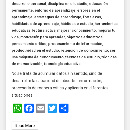
desarrollo personal
,
disciplina en el estudio
,
educación
permanente
,
entorno de aprendizaje
,
errores en el
aprendizaje
,
estrategias de aprendizaje
,
fortalezas
,
habilidades de aprendizaje
,
hábitos de estudio
,
herramientas
educativas
,
lectura activa
,
mejorar conocimiento
,
mejorar tu
vida
,
motivación para aprender
,
objetivos educativos
,
pensamiento crítico
,
procesamiento de información
,
productividad en el estudio
,
retención de conocimiento
,
ser
una máquina de conocimiento
,
técnicas de estudio
,
técnicas
de memorización
,
tecnología educativa
No se trata de acumular datos sin sentido, sino de
desarrollar la capacidad de absorber información,
procesarla de manera crítica y aplicarla en diferentes
situaciones.
WhatsApp
Facebook
Email
Twitter
Share
Read More