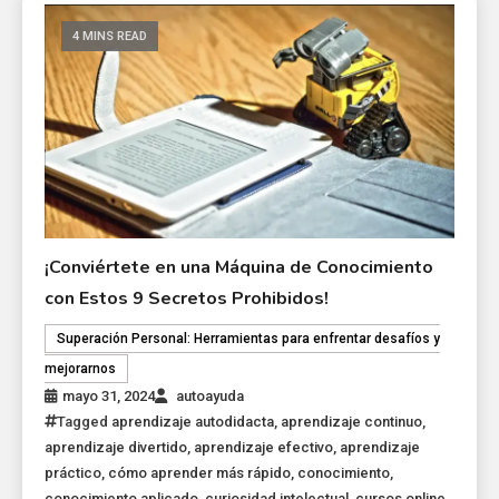
4 MINS READ
¡Conviértete en una Máquina de Conocimiento
con Estos 9 Secretos Prohibidos!
Superación Personal: Herramientas para enfrentar desafíos y
mejorarnos
mayo 31, 2024
autoayuda
Tagged
aprendizaje autodidacta
,
aprendizaje continuo
,
aprendizaje divertido
,
aprendizaje efectivo
,
aprendizaje
práctico
,
cómo aprender más rápido
,
conocimiento
,
conocimiento aplicado
,
curiosidad intelectual
,
cursos online
,