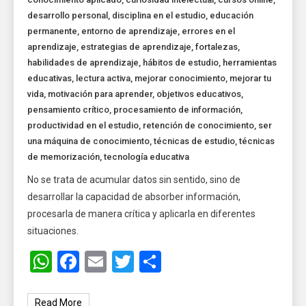
desarrollo personal
,
disciplina en el estudio
,
educación
permanente
,
entorno de aprendizaje
,
errores en el
aprendizaje
,
estrategias de aprendizaje
,
fortalezas
,
habilidades de aprendizaje
,
hábitos de estudio
,
herramientas
educativas
,
lectura activa
,
mejorar conocimiento
,
mejorar tu
vida
,
motivación para aprender
,
objetivos educativos
,
pensamiento crítico
,
procesamiento de información
,
productividad en el estudio
,
retención de conocimiento
,
ser
una máquina de conocimiento
,
técnicas de estudio
,
técnicas
de memorización
,
tecnología educativa
No se trata de acumular datos sin sentido, sino de
desarrollar la capacidad de absorber información,
procesarla de manera crítica y aplicarla en diferentes
situaciones.
WhatsApp
Facebook
Email
Twitter
Share
Read More