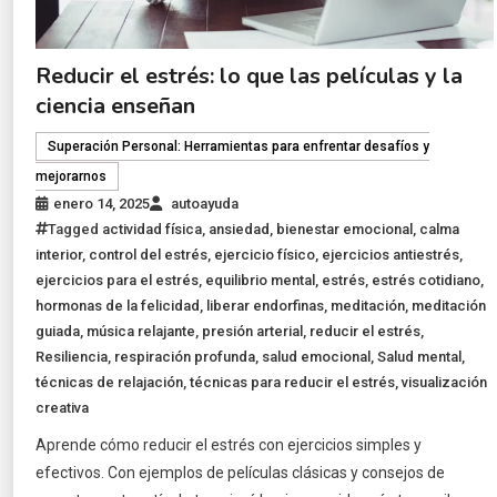
Reducir el estrés: lo que las películas y la
ciencia enseñan
Superación Personal: Herramientas para enfrentar desafíos y
mejorarnos
enero 14, 2025
autoayuda
Tagged
actividad física
,
ansiedad
,
bienestar emocional
,
calma
interior
,
control del estrés
,
ejercicio físico
,
ejercicios antiestrés
,
ejercicios para el estrés
,
equilibrio mental
,
estrés
,
estrés cotidiano
,
hormonas de la felicidad
,
liberar endorfinas
,
meditación
,
meditación
guiada
,
música relajante
,
presión arterial
,
reducir el estrés
,
Resiliencia
,
respiración profunda
,
salud emocional
,
Salud mental
,
técnicas de relajación
,
técnicas para reducir el estrés
,
visualización
creativa
Aprende cómo reducir el estrés con ejercicios simples y
efectivos. Con ejemplos de películas clásicas y consejos de