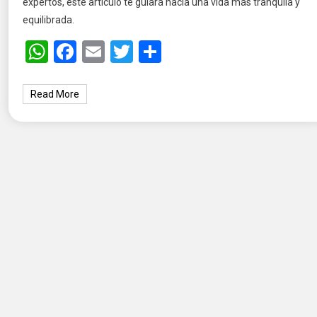
expertos, este artículo te guiará hacia una vida más tranquila y
equilibrada.
WhatsApp
Facebook
Email
Twitter
Share
Read More