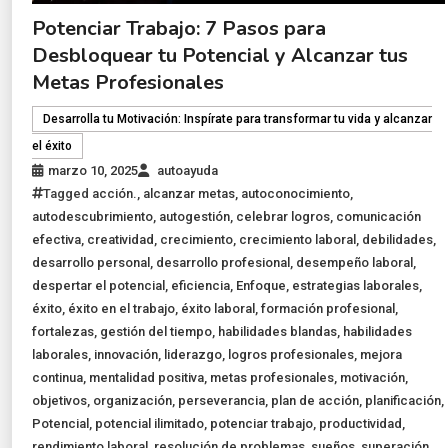
Potenciar Trabajo: 7 Pasos para
Desbloquear tu Potencial y Alcanzar tus
Metas Profesionales
Desarrolla tu Motivación: Inspírate para transformar tu vida y alcanzar
el éxito
marzo 10, 2025
autoayuda
Tagged
acción.
,
alcanzar metas
,
autoconocimiento
,
autodescubrimiento
,
autogestión
,
celebrar logros
,
comunicación
efectiva
,
creatividad
,
crecimiento
,
crecimiento laboral
,
debilidades
,
desarrollo personal
,
desarrollo profesional
,
desempeño laboral
,
despertar el potencial
,
eficiencia
,
Enfoque
,
estrategias laborales
,
éxito
,
éxito en el trabajo
,
éxito laboral
,
formación profesional
,
fortalezas
,
gestión del tiempo
,
habilidades blandas
,
habilidades
laborales
,
innovación
,
liderazgo
,
logros profesionales
,
mejora
continua
,
mentalidad positiva
,
metas profesionales
,
motivación
,
objetivos
,
organización
,
perseverancia
,
plan de acción
,
planificación
,
Potencial
,
potencial ilimitado
,
potenciar trabajo
,
productividad
,
rendimiento laboral
,
resolución de problemas
,
sueños
,
superación