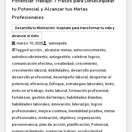
Potenciar Trabajo: 7 Pasos para Desbloquear
tu Potencial y Alcanzar tus Metas
Profesionales
Desarrolla tu Motivación: Inspírate para transformar tu vida y
alcanzar el éxito
marzo 10, 2025
autoayuda
Tagged
acción.
,
alcanzar metas
,
autoconocimiento
,
autodescubrimiento
,
autogestión
,
celebrar logros
,
comunicación efectiva
,
creatividad
,
crecimiento
,
crecimiento laboral
,
debilidades
,
desarrollo personal
,
desarrollo profesional
,
desempeño laboral
,
despertar el
potencial
,
eficiencia
,
Enfoque
,
estrategias laborales
,
éxito
,
éxito en el trabajo
,
éxito laboral
,
formación profesional
,
fortalezas
,
gestión del tiempo
,
habilidades blandas
,
habilidades laborales
,
innovación
,
liderazgo
,
logros
profesionales
,
mejora continua
,
mentalidad positiva
,
metas
profesionales
,
motivación
,
objetivos
,
organización
,
perseverancia
,
plan de acción
,
planificación
,
Potencial
,
potencial ilimitado
,
potenciar trabajo
,
productividad
,