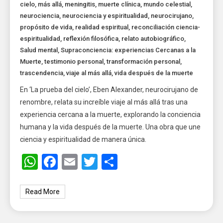
cielo
,
más allá
,
meningitis
,
muerte clínica
,
mundo celestial
,
neurociencia
,
neurociencia y espiritualidad
,
neurocirujano
,
propósito de vida
,
realidad espiritual
,
reconciliación ciencia-
espiritualidad
,
reflexión filosófica
,
relato autobiográfico
,
Salud mental
,
Supraconciencia: experiencias Cercanas a la
Muerte
,
testimonio personal
,
transformación personal
,
trascendencia
,
viaje al más allá
,
vida después de la muerte
En ‘La prueba del cielo’, Eben Alexander, neurocirujano de
renombre, relata su increíble viaje al más allá tras una
experiencia cercana a la muerte, explorando la conciencia
humana y la vida después de la muerte. Una obra que une
ciencia y espiritualidad de manera única.
WhatsApp
Facebook
Email
Twitter
Share
Read More